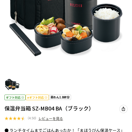
茶わん1.8杯分
ギフト対応
eギフト対応
保温弁当箱 SZ-MB04 BA（ブラック）
★
★
★
★
★
（
4.50
）
レビューを見る
● ランチタイムまでごはんあったか！「まほうびん保温ケース」