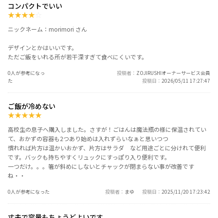
コンパクトでいい
★
★
★
★
☆
ニックネーム：morimori さん
デザインとかはいいです。
ただご飯をいれる所が若干深すぎて食べにくいです。
0人が参考になっ
投稿者
ZOJIRUSHIオーナーサービス会員
た
投稿日
2026/05/11 17:27:47
ご飯が冷めない
★
★
★
★
★
高校生の息子へ購入しました。さすが！ごはんは魔法瓶の様に保温されてい
て、おかずの容器も2つあり始めは入れずらいなぁと思いつつ
慣れれば片方は温かいおかず、片方はサラダ など用途ごとに分けれて便利
です。バックも持ちやすくリュックにすっぽり入り便利です。
一つだけ。。。箸が斜めにしないとチャックが閉まらない事が改善です
ね・・
0人が参考になった
投稿者
まゆ
投稿日
2025/11/20 17:23:42
丈夫で容量もちょうどよいです