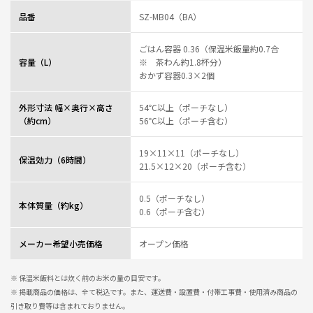
品番
SZ-MB04（BA）
ごはん容器 0.36（保温米飯量約0.7合
容量（L）
※ 茶わん約1.8杯分）
おかず容器0.3×2個
外形寸法 幅×奥行×高さ
54℃以上（ポーチなし）
（約cm）
56℃以上（ポーチ含む）
19×11×11（ポーチなし）
保温効力（6時間）
21.5×12×20（ポーチ含む）
0.5（ポーチなし）
本体質量（約kg）
0.6（ポーチ含む）
メーカー希望小売価格
オープン価格
※ 保温米飯料とは炊く前のお米の量の目安です。
※ 掲載商品の価格は、全て税込です。また、運送費・設置費・付帯工事費・使用済み商品の
引き取り費等は含まれておりません。