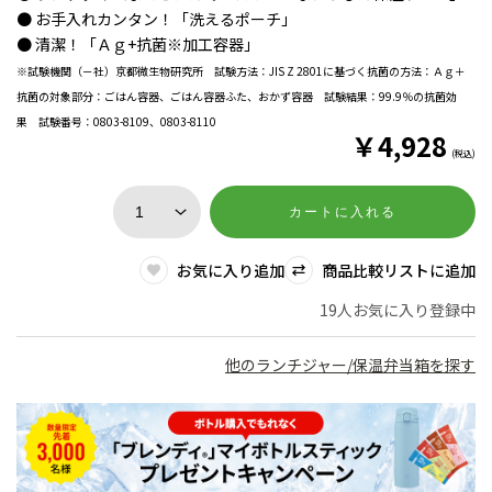
● お手入れカンタン！「洗えるポーチ」
● 清潔！「Ａｇ+抗菌※加工容器」
※試験機関（－社）京都微生物研究所 試験方法：JIS Z 2801に基づく抗菌の方法：Ａｇ＋
抗菌の対象部分：ごはん容器、ごはん容器ふた、おかず容器 試験結果：99.9％の抗菌効
果 試験番号：0803-8109、0803-8110
￥
4,928
(税込)
カートに入れる
お気に入り追加
商品比較リストに追加
19人お気に入り登録中
他のランチジャー/保温弁当箱を探す