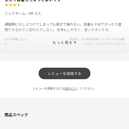
★
★
★
★
☆
ニックネーム：HR さん
通勤時に少しぶつけてしまっても頑丈で壊れない。容量も十分でぴったり密
閉できるのでこぼれたりしない。洗浄もしやすく、使いやすいです。
0人が参考になっ
投稿者
ZOJIRUSHIオーナーサービス会員
もっと見る
た
投稿日
2025/05/14 15:18:16
生活の相棒です
★
★
★
★
★
ニックネーム：こじけん さん
レビューを投稿する
デザイン、容量、保温力の全てにおいて満足しています。
レビューを投稿するには
ログイン
してください。
0人が参考になっ
投稿者
ZOJIRUSHIオーナーサービス会員
た
投稿日
2025/05/14 15:18:11
レビュー一覧
商品スペック