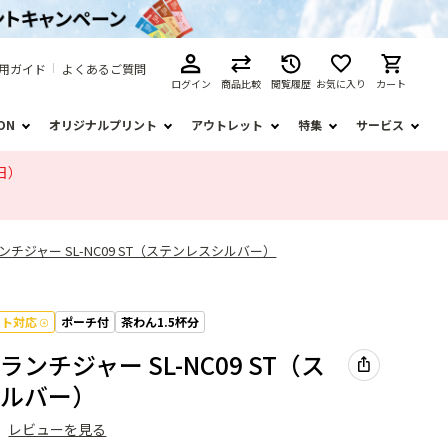
用ガイド
よくあるご質問
ログイン
商品比較
閲覧履歴
お気に入り
カート
ION
オリジナルプリント
アウトレット
特集
サービス
日）
チジャー SL-NC09 ST（ステンレスシルバー）
フト対応
ポーチ付
茶わん1.5杯分
ンチジャー SL-NC09 ST（ス
シルバー）
）
レビューを見る