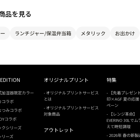
商品を見る
ャー
ランチジャー/保温弁当箱
メタリック
お出かけ
 EDITION
オリジナルプリント
特集
式加湿器限定カラー
オリジナルプリントサービス
【先着プレゼン
とは
印×AGF 夏の応
カコラボ
ペーン
オリジナルプリントサービス
なつみコラボ
対象商品
【レンジ革命】
 BOYコラボ
EVERINO 30Lで
えて時短調理
ックシリーズ
アウトレット
2026年 春の新製
シリーズ