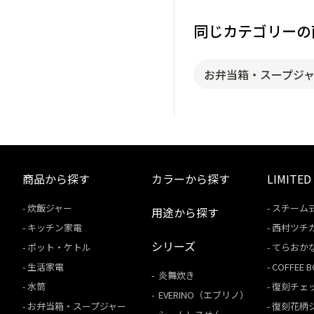
同じカテゴリーの
お弁当箱・スープジ
商品から探す
カラーから探す
LIMITED
炊飯ジャー
スチーム
用途から探す
キッチン家電
西村ツチ
シリーズ
ポット・ケトル
てらおか
生活家電
COFFEE
炎舞炊き
水筒
復刻チェ
EVERINO（エブリノ）
お弁当箱・スープジャー
復刻花柄