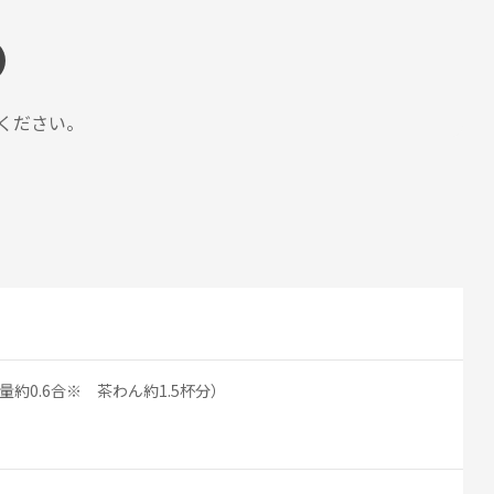
ください。
量約0.6合※ 茶わん約1.5杯分）