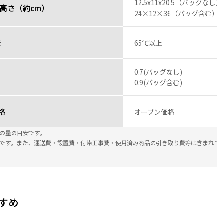
12.5x11x20.5（バッグな
高さ（約cm）
24×12×36（バッグ含む
※
65℃以上
0.7(バッグなし)
0.9(バッグ含む)
格
オープン価格
米の量の目安です。
込です。また、運送費・設置費・付帯工事費・使用済み商品の引き取り費等は含まれ
すめ