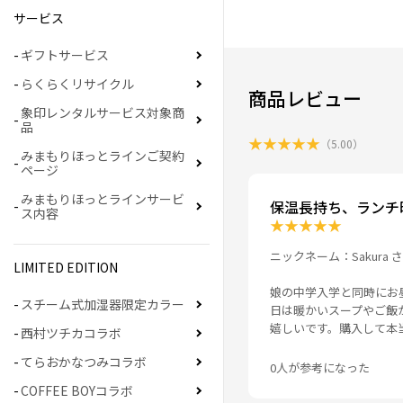
サービス
ギフトサービス
らくらくリサイクル
商品レビュー
象印レンタルサービス対象商
品
★
★
★
★
★
（
5.00
）
みまもりほっとラインご契約
ページ
みまもりほっとラインサービ
保温長持ち、ランチ
ス内容
★
★
★
★
★
ニックネーム：Sakura 
LIMITED EDITION
娘の中学入学と同時にお
スチーム式加湿器限定カラー
日は暖かいスープやご飯
嬉しいです。購入して本
西村ツチカコラボ
てらおかなつみコラボ
0人が参考になった
COFFEE BOYコラボ