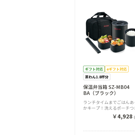
ギフト対応
eギフト対応
茶わん1.8杯分
保温弁当箱 SZ-MB04
BA（ブラック）
ランチタイムまでごはんあ
かキープ！洗えるポーチつ
保温弁当箱
￥
4,928