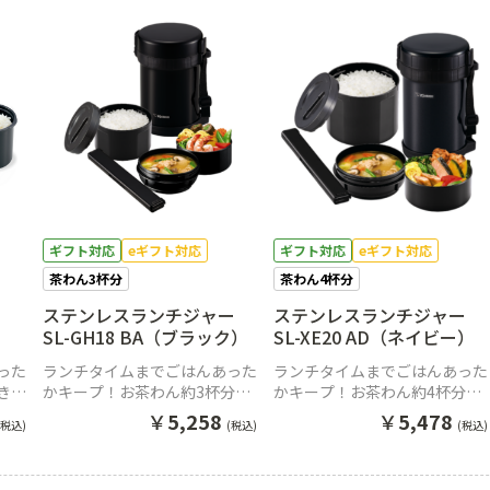
ギフト対応
eギフト対応
ギフト対応
eギフト対応
茶わん3杯分
茶わん4杯分
ステンレスランチジャー
ステンレスランチジャー
SL-GH18 BA（ブラック）
SL-XE20 AD（ネイビー）
った
ランチタイムまでごはんあった
ランチタイムまでごはんあった
きの
かキープ！お茶わん約3杯分で
かキープ！お茶わん約4杯分で
大盛りサイズのステンレスラン
特盛りサイズのステンレスラン
￥
5,258
￥
5,478
(税込)
(税込)
(税込)
チジャー
チジャー