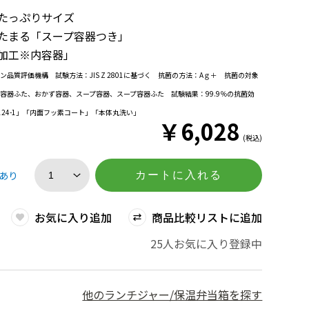
はたっぷりサイズ
ったまる「スープ容器つき」
ル加工※内容器」
品質評価機構 試験方法：JIS Z 2801に基づく 抗菌の方法：Aｇ＋ 抗菌の対象
容器ふた、おかず容器、スープ容器、スープ容器ふた 試験結果：99.9％の抗菌効
6124-1」「内面フッ素コート」「本体丸洗い」
￥
6,028
(税込)
あり
カートに入れる
お気に入り追加
商品比較リストに追加
25人お気に入り登録中
他のランチジャー/保温弁当箱を探す