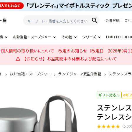
ト
様
会員登録
ご利
筒
お弁当箱・スープジャー
その他
シリーズ
LIMITED EDIT
個人情報の取り扱いについて 改定のお知らせ（改定日 2026年9月1
【お知らせ】お盆期間中の休業および配送について
す
お弁当箱・スープジャー
ランチジャー/保温弁当箱
ステンレスラン
ギフト対応
eギ
ステンレスラ
テンレス
★
★
★
★
★
（
5.00