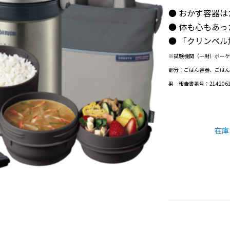
● おかず容器
● 体も心もあ
● 「クリンベ
※試験機関（一財）ボーケン
部分：ごはん容器、ごはん
果 報告書番号：21420
在庫