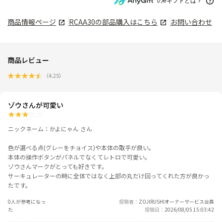
のeギフトとは？
商品情報ページ
RCAA30
の部品購入はこちら
お問い合わせ
商品レビュー
★
★
★
★
★
（
4.25
）
ゾウさんが可愛い
★
★
★
☆
☆
ニックネーム：かよにゃん さん
色が選べる点(グレーをチョイス)や本体の取手が良い。
本体の操作ボタンがパネルでなくてレトロで可愛い。
ゾウさんマークがとっても好きです。
サーキュレーターの時に全体ではなく上部の丸だけ回ってくれた方が良かっ
たです。
0人が参考になっ
投稿者
ZOJIRUSHIオーナーサービス会員
た
投稿日
2026/08/05 15:03:42