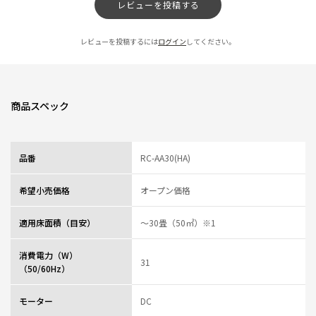
年からこの子が活躍してくれそうで楽しみです。
レビューを投稿する
早速梅雨時期の洗濯物の乾燥にも使ってみたいと思います。
0人が参考になっ
投稿者
ZOJIRUSHIオーナーサービス会員
レビューを投稿するには
ログイン
してください。
た
投稿日
2026/08/05 15:03:41
機能性に惚れました
★
★
★
★
☆
商品スペック
ニックネーム：40代 さん
象印社は、加湿器の製品トラブルの際に受けたサポートの質の良さからとて
品番
RC-AA30(HA)
も信用できるメーカーという印象があり、次の家電を探す際の選択肢の一社
に入れていました。
これまで使用していたサーキュレーターが急に壊れてしまったため、急ぎ探
希望小売価格
オープン価格
していたところ、象印でサーキュレーターを開発していたということを知
り、気になってHP内の開発エピソードを読ませていただいたところ感動して
適用床面積（目安）
～30畳（50㎡）※1
即ポチしました。
夏モードや冬モード等々の細かな心遣いにはさすが象印ですが、何ともルー
バー開発者には素晴らしいのひと言。サーキュレーターでワクワクしたのは
消費電力（W）
31
正直初めてです。
（50/60Hz）
まだ使い始めたばかりで、ルーバーの故障やら耐久性は要検証ですが、商品
の出来栄え含めて今のところとても満足の行く買い物でした。
モーター
DC
これからも素敵な商品開発をしていただけること楽しみにしています。