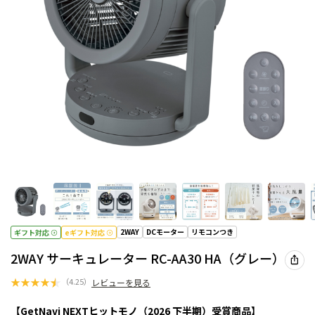
2WAY
DCモーター
リモコンつき
ギフト対応
eギフト対応
2WAY サーキュレーター RC-AA30 HA（グレー）
★
★
★
★
★
（
4.25
）
レビューを見る
【GetNavi NEXTヒットモノ（2026 下半期）受賞商品】