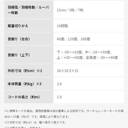
0人が参考になっ
投稿者
ZOJIRUSHIオーナーサービス会員
羽根径／羽根枚数／ルーバ
15cm／3枚／7枚
た
投稿日
2026/08/05 15:03:41
ー枚数
レビュー一覧
風量切りかえ
10段階
首振り（左右）
60度、120度、180度
下：-50～+10度、中：-10～+50度、
首振り（上下）
上：+30～+90度、全角度：-50～+90度
外形寸法（約cm）※2
26×20.5×31
本体質量（約kg）※3
2.8
コードの長さ（約m）
1.8
※1 標準モードの場合。適用床面積は当社基準による目安です。サーキュレーターモードの場
合は～23畳（38㎡）です。環境により異なります。
※2 外形寸法（約cm）は、幅×奥行×高さです。
※3 付属品を除く。本体のみ。