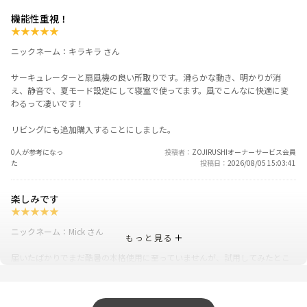
機能性重視！
★
★
★
★
★
ニックネーム：キラキラ さん
サーキュレーターと扇風機の良い所取りです。滑らかな動き、明かりが消
え、静音で、夏モード設定にして寝室で使ってます。風でこんなに快適に変
わるって凄いです！
リビングにも追加購入することにしました。
0人が参考になっ
投稿者
ZOJIRUSHIオーナーサービス会員
た
投稿日
2026/08/05 15:03:41
楽しみです
★
★
★
★
★
ニックネーム：Mick さん
もっと見る
届いたばかりでまだ酷暑の本格使用に至っていませんが、試用してみたとこ
ろとても風の具合も良いし、広いリビングも風が巡ります。
何より信頼の象印さんから2wayタイプが販売されたので嬉しい限りです。
我が家はキッチンが奥まっていて冷房が届かずに夏の調理は地獄でしたが今