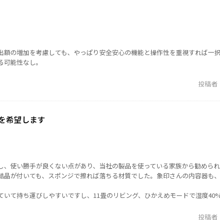
出額の増加を考慮しても、やっぱり安全安心の機能と操作性を重視すれば一
る可能性なし。
投稿者
を希望します
し、使い勝手が良くない点があり、当社の製品を使っている家族から勧めら
結晶が付いても、スポンジで擦れば落ちる材質でした。象印さんの内容器も
。
ていて持ち運びしやすいですし、11畳のリビング、ひかえめモードで湿度40
投稿者