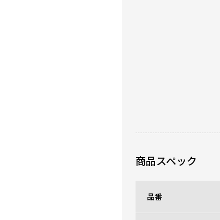
今年一番の買って良
★
★
★
★
★
ニックネーム：おりちゃ
とにかく手入れが楽。中
0人が参考になった
商品スペック
品番