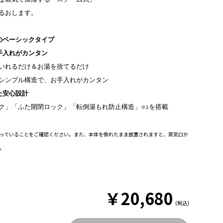
るおします。
のベーシックタイプ
手入れがカンタン
いれるだけ＆お湯を捨てるだけ
シンプル構造で、お手入れがカンタン
た安心設計
ク」「ふた開閉ロック」「転倒湯もれ防止構造」
を搭載
※1
まっていることをご確認ください。また、本体を倒れたまま放置されますと、蒸気口か
。
￥
20,680
(税込)