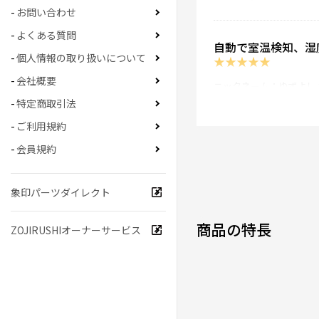
お問い合わせ
よくある質問
自動で室温検知、湿
個人情報の取り扱いについて
★
★
★
★
★
会社概要
ニックネーム：ゆずよし 
特定商取引法
①デザイン良し、②自動
ご利用規約
0人が参考になった
会員規約
象印パーツダイレクト
快適です
★
★
★
★
☆
商品の特長
ZOJIRUSHIオーナーサービス
ニックネーム：かずう さ
高温で加湿できて 冬に
0人が参考になった