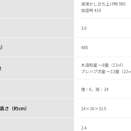
湯沸かし立ち上げ時 985
加湿時 410
3.0
h）
480
木造和室 ～8畳（13㎡）
2
プレハブ洋室 ～13畳（22
）
強：6、弱：24
高さ（約cm）
24×26×31.5
2.4