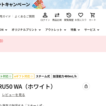
用ガイド
よくあるご質問
ログイン
商品比較
閲覧履歴
お気に入り
カート
ION
オリジナルプリント
アウトレット
特集
サービス
日）
フト対応
eギフト対応
スチーム式
加湿能力480mL/h
-RU50 WA（ホワイト）
）
レビューを見る
な蒸気で加湿する「スチーム式」