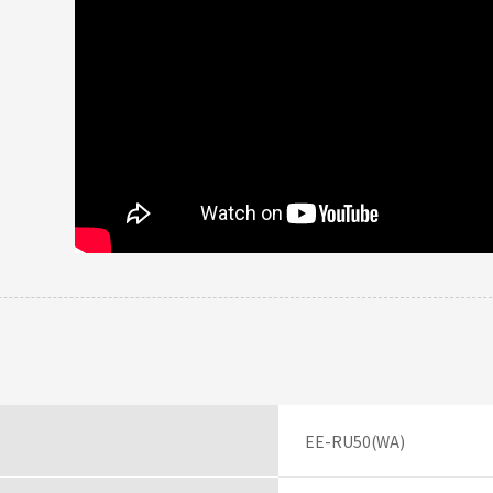
かったモノ
ん さん
までシッカリ、キレイに洗えて非常に衛生的。加湿は状況に合わせたモード
投稿者
レビュー一覧
EE-RU50(WA)