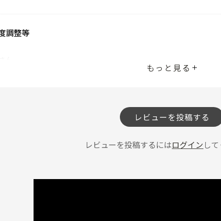
度調整等
さん
もっと見る
にて室温検知、加湿調整良し、③内部清掃しやすい。
投稿者
レビューを投稿する
レビューを投稿するには
ログイン
して
ん
ちょうど良いです。メンテナンスが良くカビの心配も低いので選びました
投稿者