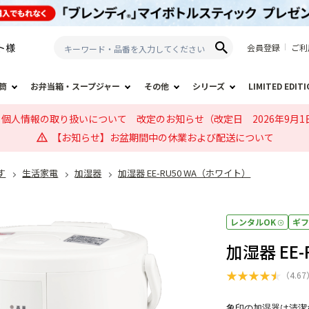
ト
様
会員登録
ご利
筒
お弁当箱・スープジャー
その他
シリーズ
LIMITED EDIT
個人情報の取り扱いについて 改定のお知らせ（改定日 2026年9月1
【お知らせ】お盆期間中の休業および配送について
す
生活家電
加湿器
加湿器 EE-RU50 WA（ホワイト）
レンタルOK
ギ
加湿器 EE
★
★
★
★
★
（
4.67
象印の加湿器は清潔