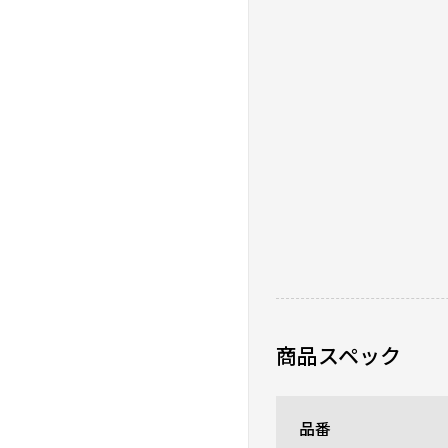
広いリビングでも容量が
0人が参考になった
お手入れ楽ちん♪持
★
★
★
★
★
ニックネーム：mitsumu
大型のポットみたいなデ
0人が参考になった
商品スペック
品番