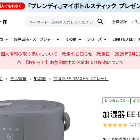
ト
様
会員登録
ご利
筒
お弁当箱・スープジャー
その他
シリーズ
LIMITED EDIT
個人情報の取り扱いについて 改定のお知らせ（改定日 2026年9月1
【お知らせ】お盆期間中の休業および配送について
す
生活家電
加湿器
加湿器 EE-DF50 HA（グレー）
レンタルOK
ギ
加湿器 EE
★
★
★
★
★
（
4.79
象印の加湿器は清潔