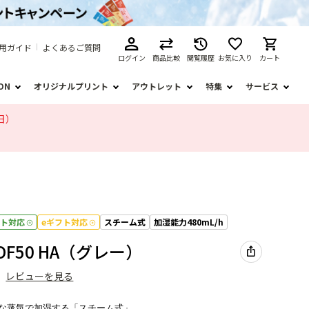
用ガイド
よくあるご質問
ログイン
商品比較
閲覧履歴
お気に入り
カート
ION
オリジナルプリント
アウトレット
特集
サービス
日）
フト対応
eギフト対応
スチーム式
加湿能力480mL/h
-DF50 HA（グレー）
）
レビューを見る
な蒸気で加湿する「スチーム式」