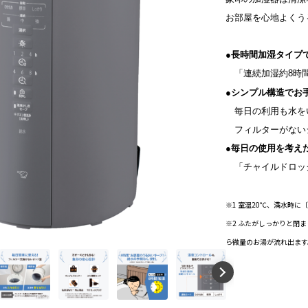
お部屋を心地よくう
●
長時間加湿タイプ
「連続加湿約8時
●シンプル構造でお
毎日の利用も水を
フィルターがない
●毎日の使用を考え
「チャイルドロッ
※1
室温20℃、満水時に
※2 ふたがしっかりと閉
ら微量のお湯が流れ出ます