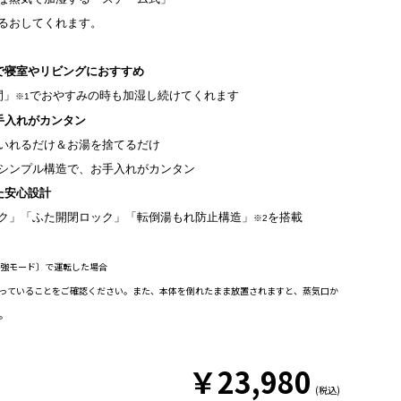
るおしてくれます。
で寝室やリビングにおすすめ
間」
でおやすみの時も加湿し続けてくれます
※1
手入れがカンタン
いれるだけ＆お湯を捨てるだけ
シンプル構造で、お手入れがカンタン
た安心設計
ク」「ふた開閉ロック」「転倒湯もれ防止構造」
を搭載
※2
〔強モード〕で運転した場合
まっていることをご確認ください。また、本体を倒れたまま放置されますと、蒸気口か
。
￥
23,980
(税込)