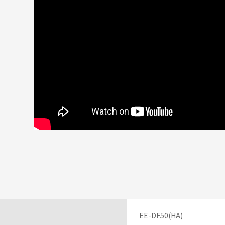
大きく強力で冬でもエアコンと合わせて快適です
投稿者
ち運び楽ちん♪です
 さん
ザインでマットな色がお気に入り。容量たっぷりなのに持ち運びが本当に楽
投稿者
レビュー一覧
EE-DF50(HA)