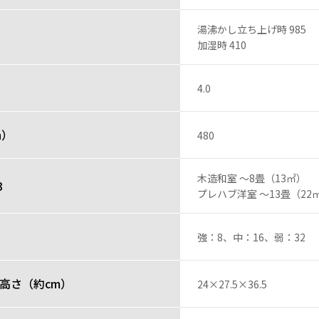
湯沸かし立ち上げ時 985
加湿時 410
4.0
h）
480
木造和室 ～8畳（13㎡）
3
プレハブ洋室 ～13畳（22
）
強：8、中：16、弱：32
高さ（約cm）
24×27.5×36.5