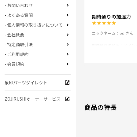
お問い合わせ
よくある質問
期待通りの加湿力
★
★
★
★
★
個人情報の取り扱いについて
ニックネーム：ed さん
会社概要
特定商取引法
期待通りの加湿力とメン
24時間機械換気をして
ご利用規約
睡眠時の乾燥による咳込
メンテも楽で手間がかか
会員規約
ただし商品Q&Aにもあ
我が家は24時間ほぼつけっ
電気代を代償に快適な環
象印パーツダイレクト
0人が参考になった
ZOJIRUSHIオーナーサービス
商品の特長
強力でいい！
★
★
★
★
★
ニックネーム：へろで さ