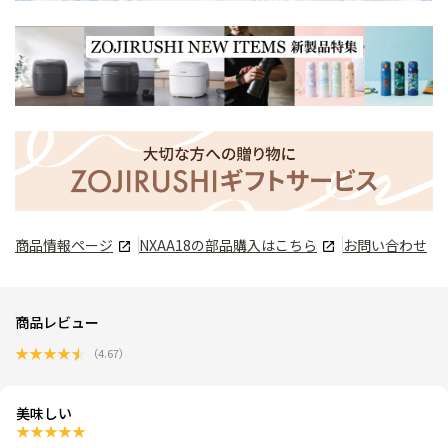
商品情報ページ
NXAA18
の部品購入はこちら
お問い合わせ
商品レビュー
★
★
★
★
★
（
4.67
）
美味しい
★
★
★
★
★