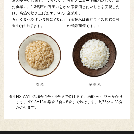
皮のかたい玄米も、もっちりし
専用メニューで味わい深く。高
た食感に。1.3気圧の高圧力をか
い栄養価とおいしさを実現した
け、高温で炊き上げます。やわ
金芽米。
らかく食べやすい食感に約62分
（金芽米は東洋ライス株式会社
※4
で仕上げます。
の登録商標です。）
※4
NX-AA10の場合 1合～4合まで炊けます。約62分～72分かかり
ます。NX-AA18の場合 2合～8合まで炊けます。約76分～83分
かかります。