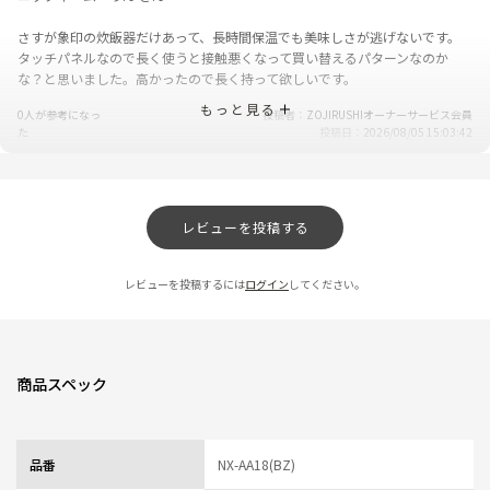
さすが象印の炊飯器だけあって、長時間保温でも美味しさが逃げないです。
タッチパネルなので長く使うと接触悪くなって買い替えるパターンなのか
な？と思いました。高かったので長く持って欲しいです。
もっと見る
0人が参考になっ
投稿者
ZOJIRUSHIオーナーサービス会員
た
投稿日
2026/08/05 15:03:42
ご飯が甘い
★
★
★
★
☆
レビューを投稿する
ニックネーム：60代 さん
１０年間使用の象印炊飯器から買い替え
レビューを投稿するには
ログイン
してください。
とりあえず標準で 南魚沼産コシヒカリを炊いてみた感想
甘い！そしてやたらと粘る！
餅米かと思うくらい粘りがあって主人にはやや不評
その後 粘りを軽減して炊いた所 甘味はそのまま またかなり違った食感
商品スペック
自分流が見つかるまで 選択肢が多いので若干大変かもですが 本来のコシ
ヒカリってこんなに甘かったのか…と驚きました
１０年間普段食べていたものと別モノなご飯に戸惑いました
機能が多いので多分全て使いこなす人は少ないかと思いますが 自分流を見
品番
NX-AA18(BZ)
つけたら(その手間で☆-1 見つけられたら☆5)最高の食卓になると思います