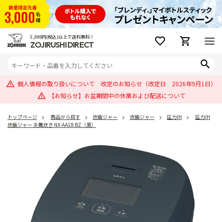
5,000円(税込)以上で送料無料！
ZOJIRUSHI DIRECT
個人情報の取り扱いについて 改定のお知らせ（改定日 2026年9月1日）
【お知らせ】お盆期間中の休業および配送について
トップページ
商品から探す
炊飯ジャー
炊飯ジャー
圧力IH
圧力IH
炊飯ジャー 炎舞炊き NX-AA18 BZ（黒）