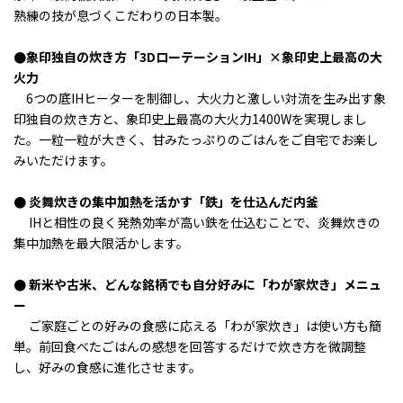
熟練の技が息づくこだわりの日本製。
●
象印独自の炊き方「3DローテーションIH」×象印史上最高の大
火力
6つの底IHヒーターを制御し、
大火力と激しい対流を生み出す象
印独自の炊き方と、象印史上最高の大火力1400Wを実現しまし
た。
一粒一粒が大きく、甘みたっぷりのごはんをご自宅でお楽し
みいただけます。
● 炎舞炊きの集中加熱を活かす「鉄」を仕込んだ内釜
IHと相性の良く発熱効率が高い鉄を仕込むことで、炎舞炊きの
集中加熱を最大限活かします。
● 新米や古米、どんな銘柄でも自分好みに「わが家炊き」メニュ
ー
ご家庭ごとの好みの食感に応える「わが家炊き」は使い方も簡
単。
前回食べたごはんの感想を回答するだけで炊き方を微調整
し、好みの食感に進化させます。