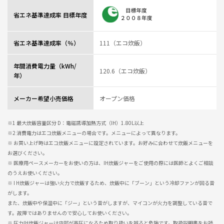
省エネ基準達成率 目標年度
省エネ基準達成率（％）
111（エコ炊飯）
年間消費電力量（kWh/
120.6（エコ炊飯）
年）
メーカー希望小売価格
オープン価格
※1 最大炊飯容量区分 D：電磁誘導加熱方式（IH）1.80L以上
※2 消費電力はエコ炊飯メニューの場合です。メニューによって異なります。
※ お買い上げ時はエコ炊飯メニューに設定されています。お好みに合わせて炊飯メニューを
お選びください。
※ 医療用ペースメーカーをお使いの方は、IH炊飯ジャーをご使用の際には医師とよくご相談
のうえお使いください。
※ I H炊飯ジャーは強い火力で炊飯するため、炊飯中に「ブーン」という冷却ファンが回る音
がします。
また、炊飯中や保温中に「ジー」という音がしますが、マイコンが火力を調整している音で
す。故障ではありませんので安心してお使いください。
※ 圧力IH炊飯ジャーは内部が高圧になるため取り扱いを誤ると危険です。取扱説明書をお読