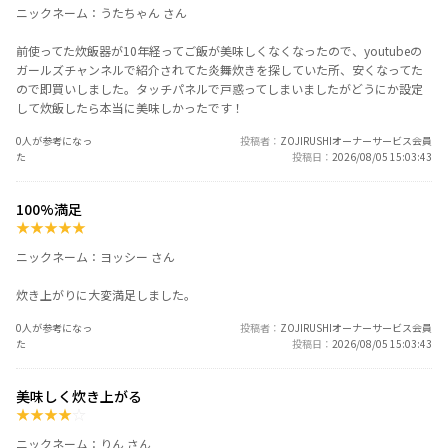
ニックネーム：うたちゃん さん
前使ってた炊飯器が10年経ってご飯が美味しくなくなったので、youtubeの
ガールズチャンネルで紹介されてた炎舞炊きを探していた所、安くなってた
ので即買いしました。タッチパネルで戸惑ってしまいましたがどうにか設定
して炊飯したら本当に美味しかったです！
0人が参考になっ
投稿者
ZOJIRUSHIオーナーサービス会員
た
投稿日
2026/08/05 15:03:43
100%満足
★
★
★
★
★
ニックネーム：ヨッシー さん
炊き上がりに大変満足しました。
0人が参考になっ
投稿者
ZOJIRUSHIオーナーサービス会員
た
投稿日
2026/08/05 15:03:43
美味しく炊き上がる
★
★
★
★
☆
ニックネーム：りん さん