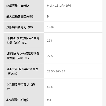
0人が参考になっ
投稿者
ZOJIRUSHIオーナーサービス会員
炊飯容量（白米L）
0.18~1.8(1合~1升)
た
投稿日
2026/08/05 15:03:40
最大炊飯容量区分※1
D
人生に革命が起きた
★
★
★
★
★
炊飯時消費電力（W）
1460
ニックネーム：40代 さん
1回あたりの炊飯時消費電
今使用している炊飯器に不満があり、清水の舞台から飛び降りる気持ちで購
179
力量（Wh）※2
入を決意しました。ご飯の美味しさを感じられる最高の炊飯器です。
0人が参考になっ
投稿者
ZOJIRUSHIオーナーサービス会員
1時間あたりの保温時消費
22.5
た
投稿日
2026/08/05 15:03:40
電力量（Wh）※2
レビュー一覧
外形寸法 幅×奥行×高さ
29.5×36×27
（約cm）
ふた開き時の高さ（約
53.5
cm）
本体質量（約kg）
9.5