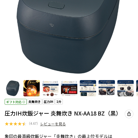
炎舞炊き
圧力IH
1升
ギフト対応
圧力IH炊飯ジャー 炎舞炊き NX-AA18 BZ（黒）
★
★
★
★
★
（
4.67
）
レビューを見る
象印の最高級炊飯ジャー「炎舞炊き」の最上位モデルは