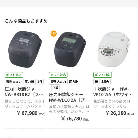
こんな商品もおすすめ
NEW
ギフト対応
ギフト対応
ギフト対応
豪熱大火力
圧力IH
1升
豪熱大火力
圧力IH
IH
5.5合
5.5合
圧力IH炊飯ジャー
IH炊飯ジャー NW-
NW-BB18 BZ（スレ
圧力IH炊飯ジャー
VK10 WA（ホワイ
ートブラック）
NW-WD10 BA（ブラ
ト）
暮らしになじむ、スタイ
豪熱沸とうIHの高火力
ック）
リッシュでコンパクトな
で、芯までふっくら
象印の「豪熱大火力」は
デザイン。
￥
￥
火力が違う。だから、う
67,980
26,180
(税込)
(税込)
まい。
￥
76,780
(税込)