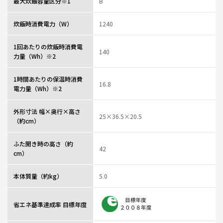
最大炊飯容量区分※1
B
炊飯時消費電力（W）
1240
1回あたりの炊飯時消費電
140
力量（Wh）※2
1時間あたりの保温時消費
16.8
電力量（Wh）※2
外形寸法 幅×奥行×高さ
25×36.5×20.5
（約cm）
ふた開き時の高さ（約
42
cm）
本体質量（約kg）
5.0
省エネ基準達成率 目標年度