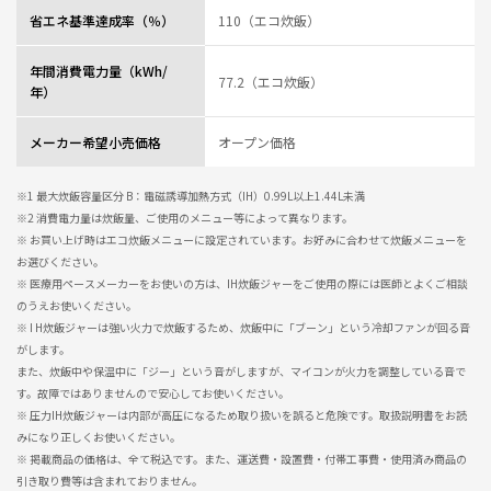
省エネ基準達成率（％）
110（エコ炊飯）
年間消費電力量（kWh/
77.2（エコ炊飯）
年）
メーカー希望小売価格
オープン価格
※1 最大炊飯容量区分 B：電磁誘導加熱方式（IH）0.99L以上1.44L未満
※2 消費電力量は炊飯量、ご使用のメニュー等によって異なります。
※ お買い上げ時はエコ炊飯メニューに設定されています。お好みに合わせて炊飯メニューを
お選びください。
※ 医療用ペースメーカーをお使いの方は、IH炊飯ジャーをご使用の際には医師とよくご相談
のうえお使いください。
※ I H炊飯ジャーは強い火力で炊飯するため、炊飯中に「ブーン」という冷却ファンが回る音
がします。
また、炊飯中や保温中に「ジー」という音がしますが、マイコンが火力を調整している音で
す。故障ではありませんので安心してお使いください。
※ 圧力IH炊飯ジャーは内部が高圧になるため取り扱いを誤ると危険です。取扱説明書をお読
みになり正しくお使いください。
※ 掲載商品の価格は、全て税込です。また、運送費・設置費・付帯工事費・使用済み商品の
引き取り費等は含まれておりません。