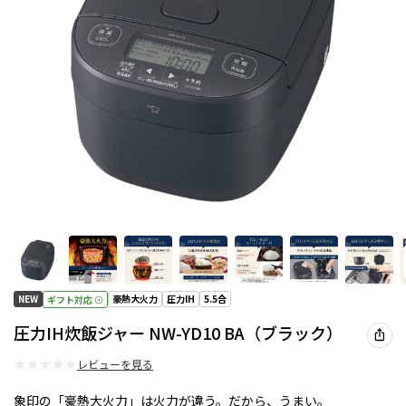
NEW
豪熱大火力
圧力IH
5.5合
ギフト対応
圧力IH炊飯ジャー NW-YD10 BA（ブラック）
★
★
★
★
★
レビューを見る
象印の「豪熱大火力」は火力が違う。だから、うまい。