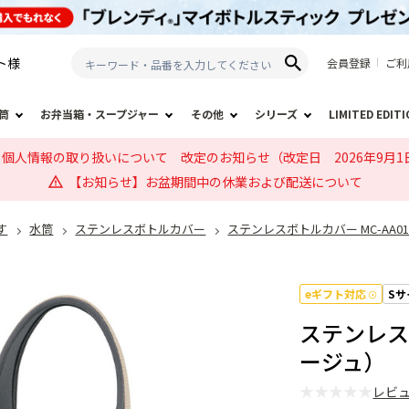
ト
様
会員登録
ご利
筒
お弁当箱・スープジャー
その他
シリーズ
LIMITED EDIT
個人情報の取り扱いについて 改定のお知らせ（改定日 2026年9月1
【お知らせ】お盆期間中の休業および配送について
す
水筒
ステンレスボトルカバー
ステンレスボトルカバー MC-AA0
eギフト対応
Sサ
ステンレスボ
ージュ）
★
★
★
★
★
レビ