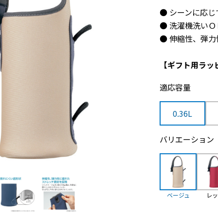
● シーンに応
● 洗濯機洗い
● 伸縮性、弾
【ギフト用ラッ
適応容量
0.36L
バリエーション
ベージュ
レ