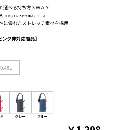
じて選べる持ち方３ＷＡＹ
ＯＫ
※ネットに入れて手洗いコース
力性に優れたストレッチ素材を採用
ピング非対応商品】
0.48L
ッド
グレー
ブルー
￥
1,298