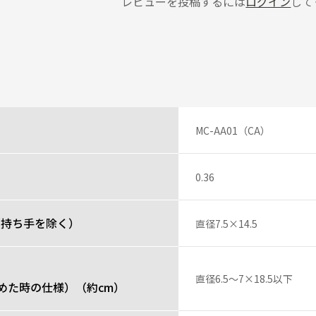
レビューを投稿するには
ログイン
して
MC-AA01（CA）
0.36
（持ち手を除く）
直径7.5×14.5
直径6.5～7×18.5以下
めた時の仕様）（約cm）