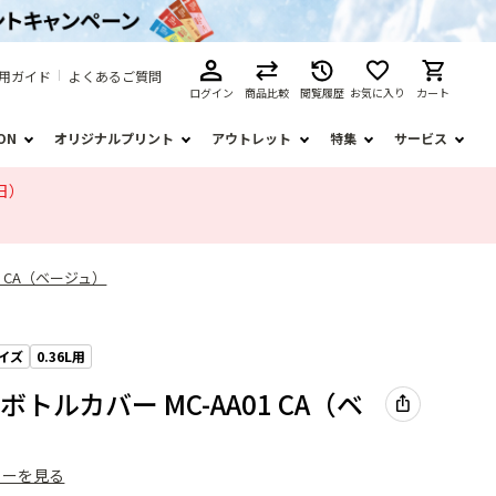
用ガイド
よくあるご質問
ログイン
商品比較
閲覧履歴
お気に入り
カート
ION
オリジナルプリント
アウトレット
特集
サービス
日）
1 CA（ベージュ）
イズ
0.36L用
トルカバー MC-AA01 CA（ベ
ューを見る