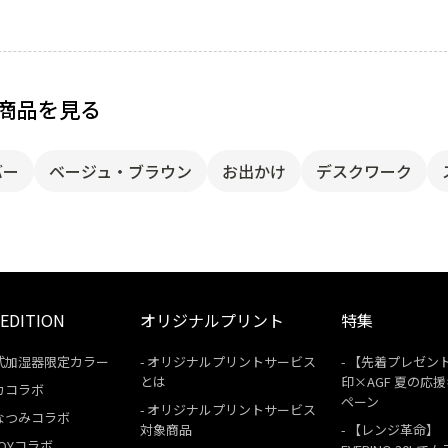
商品を見る
バー
ベージュ・ブラウン
お出かけ
デスクワーク
 EDITION
オリジナルプリント
特集
式加湿器限定カラー
オリジナルプリントサービス
【先着プレゼン
とは
印×AGF 夏の応
カコラボ
ペーン
オリジナルプリントサービス
なつみコラボ
対象商品
【レンジ革命】
 BOYコラボ