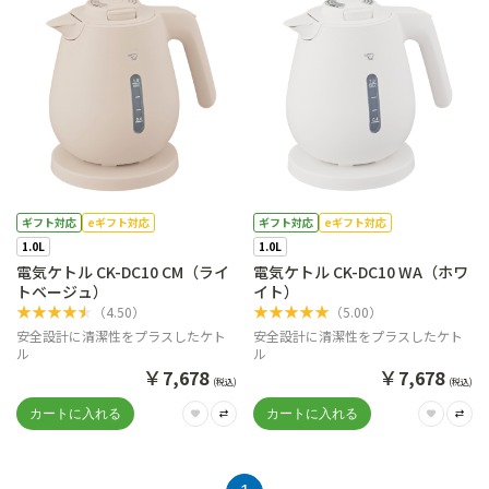
ギフト対応
eギフト対応
ギフト対応
eギフト対応
1.0L
1.0L
電気ケトル CK-DC10 CM（ライ
電気ケトル CK-DC10 WA（ホワ
トベージュ）
イト）
★
★
★
★
★
★
★
★
★
★
（
4.50
）
（
5.00
）
安全設計に清潔性をプラスしたケト
安全設計に清潔性をプラスしたケト
ル
ル
￥
￥
7,678
7,678
(税込)
(税込)