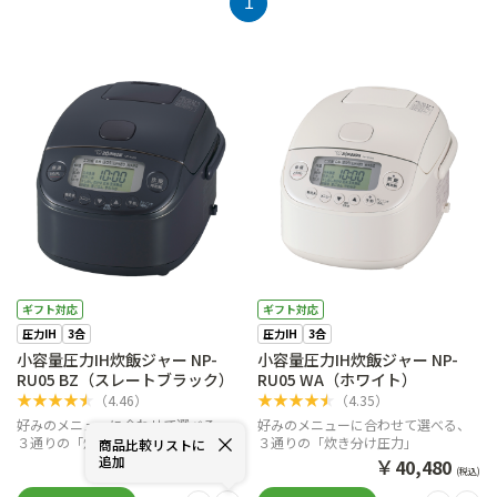
1
ギフト対応
ギフト対応
圧力IH
3合
圧力IH
3合
小容量圧力IH炊飯ジャー NP-
小容量圧力IH炊飯ジャー NP-
RU05 BZ（スレートブラック）
RU05 WA（ホワイト）
★
★
★
★
★
★
★
★
★
★
（
4.46
）
（
4.35
）
好みのメニューに合わせて選べる、
好みのメニューに合わせて選べる、
３通りの「炊き分け圧力」
３通りの「炊き分け圧力」
商品比較リストに
追加
￥
￥
40,480
40,480
(税込)
(税込)