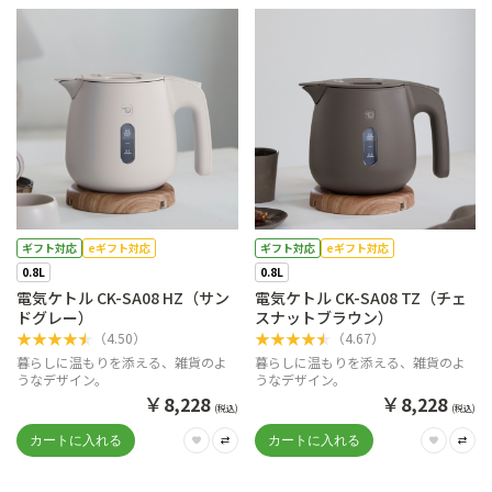
ギフト対応
eギフト対応
ギフト対応
eギフト対応
0.8L
0.8L
電気ケトル CK-SA08 HZ（サン
電気ケトル CK-SA08 TZ（チェ
ドグレー）
スナットブラウン）
★
★
★
★
★
★
★
★
★
★
（
4.50
）
（
4.67
）
暮らしに温もりを添える、雑貨のよ
暮らしに温もりを添える、雑貨のよ
うなデザイン。
うなデザイン。
￥
￥
8,228
8,228
(税込)
(税込)