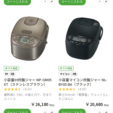
ギフト対応
ギフト対応
IH
3合
マイコン
3合
小容量IH炊飯ジャー NP-GM05
小容量マイコン炊飯ジャー NL-
XT（ステンレスブラウン）
BY05 BA（ブラック）
★
★
★
★
★
★
★
★
★
★
（
4.33
）
（
4.50
）
豪熱沸とうIH」の高火力で、芯まで
厚さ5ｍｍの「黒厚釜」でふっくらし
ふっくら
たごはんに
￥
￥
26,180
20,680
(税込)
(税込)