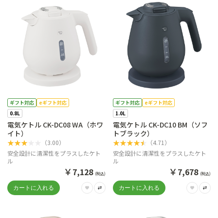
ギフト対応
eギフト対応
ギフト対応
eギフト対応
0.8L
1.0L
電気ケトル CK-DC08 WA（ホワ
電気ケトル CK-DC10 BM（ソフ
イト）
トブラック）
★
★
★
★
★
★
★
★
★
★
（
3.00
）
（
4.71
）
安全設計に清潔性をプラスしたケト
安全設計に清潔性をプラスしたケト
ル
ル
￥
￥
7,128
7,678
(税込)
(税込)