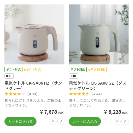
ギフト対応
eギフト対応
ギフト対応
eギフト対応
0.6L
0.8L
電気ケトル CK-SA06 HZ（サン
電気ケトル CK-SA08 GZ（ダス
ドグレー）
ティグリーン）
★
★
★
★
★
★
★
★
★
★
（
4.00
）
（
4.44
）
暮らしに温もりを添える、雑貨のよ
暮らしに温もりを添える、雑貨のよ
うなデザイン。
うなデザイン。
￥
￥
7,678
8,228
(税込)
(税込)