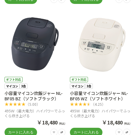
ギフト対応
ギフト対応
マイコン
3合
マイコン
3合
小容量マイコン炊飯ジャー NL-
小容量マイコン炊飯ジャー NL-
BF05 BZ（ソフトブラック）
BF05 WZ（ソフトホワイト）
★
★
★
★
★
★
★
★
★
★
（
5.00
）
（
4.25
）
495Ｗ（最大電力）ハイパワーでふっ
495Ｗ（最大電力）ハイパワーでふっ
くら炊き上げる
くら炊き上げる
￥
￥
18,480
18,480
(税込)
(税込)