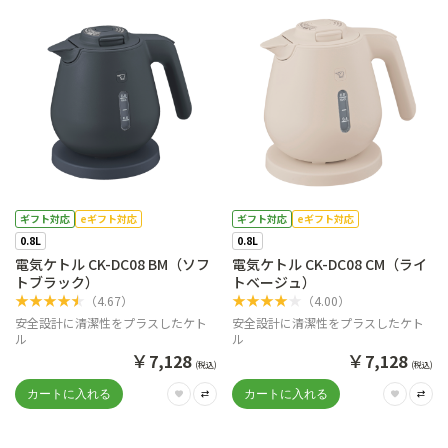
ギフト対応
eギフト対応
ギフト対応
eギフト対応
0.8L
0.8L
電気ケトル CK-DC08 BM（ソフ
電気ケトル CK-DC08 CM（ライ
トブラック）
トベージュ）
★
★
★
★
★
★
★
★
★
★
（
4.67
）
（
4.00
）
安全設計に清潔性をプラスしたケト
安全設計に清潔性をプラスしたケト
ル
ル
￥
￥
7,128
7,128
(税込)
(税込)