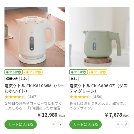
ギフト対応
eギフト対応
ギフト対応
eギフト対応
保温つき
1.0L
0.6L
電気ケトル CK-KA10 WM（ペー
電気ケトル CK-SA06 GZ（ダス
ルホワイト）
ティグリーン）
★
★
★
★
★
★
★
★
★
★
（
4.67
）
（
4.50
）
２杯目のお茶やコーヒーなどもすぐ
暮らしに温もりを添える、雑貨のよ
に楽しめる！「1時間あったか保温」
うなデザイン。
(選択式)つき
￥
￥
12,980
7,678
(税込)
(税込)