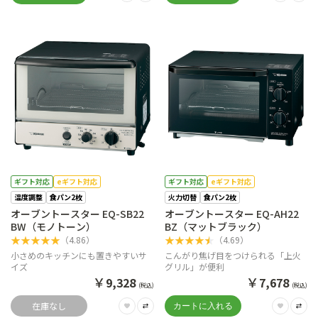
ギフト対応
eギフト対応
ギフト対応
eギフト対応
温度調整
食パン2枚
火力切替
食パン2枚
オーブントースター EQ-SB22
オーブントースター EQ-AH22
BW（モノトーン）
BZ（マットブラック）
★
★
★
★
★
★
★
★
★
★
（
4.86
）
（
4.69
）
小さめのキッチンにも置きやすいサ
こんがり焦げ目をつけられる「上火
イズ
グリル」が便利
￥
￥
9,328
7,678
(税込)
(税込)
在庫なし