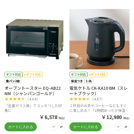
ギフト対応
eギフト対応
ギフト対応
eギフト対応
食パン2枚
保温つき
1.0L
オーブントースター EQ-AB22
電気ケトル CK-KA10 BM（スレ
NM（シャンパンゴールド）
ートブラック）
★
★
★
★
★
★
★
★
★
★
（
4.64
）
（
4.67
）
「全面ガラス扉」でスッキリした印
２杯目のお茶やコーヒーなどもすぐ
象に
に楽しめる！「1時間あったか保温」
(選択式)つき
￥
￥
6,578
12,980
(税込)
(税込)