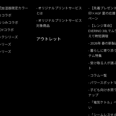
式加湿器限定カラー
オリジナルプリントサービス
【先着プレゼン
とは
印×AGF 夏の応
カコラボ
ペーン
オリジナルプリントサービス
なつみコラボ
対象商品
【レンジ革命】
 BOYコラボ
EVERINO 30Lで
えて時短調理
ックシリーズ
アウトレット
2026年 春の新製
シリーズ
暮らしに寄り添
シリーズ
テム特集
受け取る人が選
ト
コラム一覧
パワースポット
子ども向け水筒
ナップ
「電気ケトル」
い
「シームレスせ