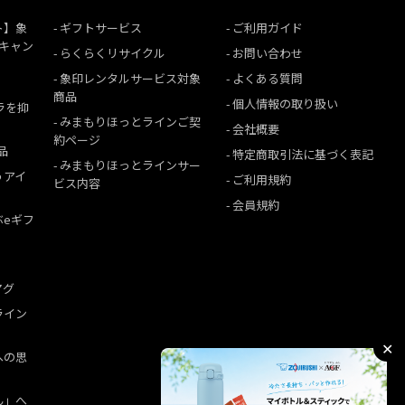
ト】象
ギフトサービス
ご利用ガイド
援キャン
らくらくリサイクル
お問い合わせ
象印レンタルサービス対象
よくある質問
商品
個人情報の取り扱い
ムラを抑
みまもりほっとラインご契
会社概要
約ページ
品
特定商取引法に基づく表記
みまもりほっとラインサー
うアイ
ご利用規約
ビス内容
会員規約
ぶeギフ
マグ
ライン
✕
への思
ん」へ