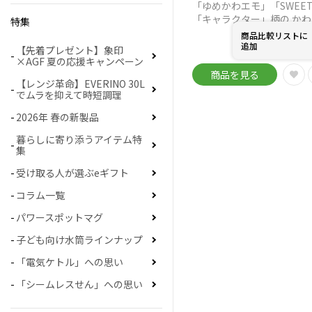
「ゆめかわエモ」「SWEET
「キャラクター」柄の か
特集
いデザインで心にときめき
商品比較リストに
￥
4,158
通常販売価格
追加
【先着プレゼント】象印
会
優待価格：
×AGF 夏の応援キャンペーン
商品を見る
【レンジ革命】EVERINO 30L
でムラを抑えて時短調理
2026年 春の新製品
暮らしに寄り添うアイテム特
集
受け取る人が選ぶeギフト
コラム一覧
パワースポットマグ
子ども向け水筒ラインナップ
「電気ケトル」への思い
「シームレスせん」への思い