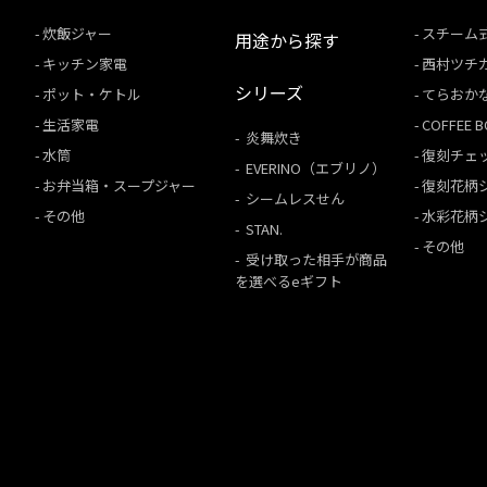
炊飯ジャー
スチーム
用途から探す
キッチン家電
西村ツチ
シリーズ
ポット・ケトル
てらおか
生活家電
COFFEE
炎舞炊き
水筒
復刻チェ
EVERINO（エブリノ）
お弁当箱・スープジャー
復刻花柄
シームレスせん
その他
水彩花柄
STAN.
その他
受け取った相手が商品
を選べるeギフト