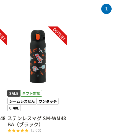
1
LET
OUTLET
SALE
ギフト対応
シームレスせん
ワンタッチ
0.48L
48
ステンレスマグ SM-WM48
）
BA（ブラック）
★
★
★
★
★
（
5.00
）