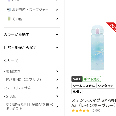
お弁当箱・スープジャー
その他
OUT
カラーから探す
目的・用途から探す
シリーズ
炎舞炊き
SALE
ギフト対応
EVERINO（エブリノ）
シームレスせん
ワンタッチ
シームレスせん
0.48L
STAN.
ステンレスマグ SM-WH
受け取った相手が商品を選べ
AZ（レインボーブルー
るeギフト
★
★
★
★
★
（
5.00
）