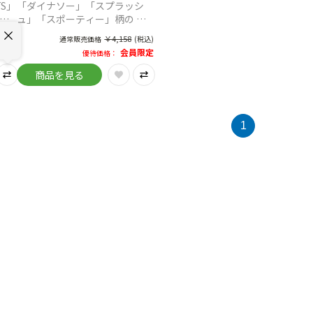
S」
「ダイナソー」「スプラッシ
わい
ュ」「スポーティー」柄の か
を。
っこいいデザインでスタイリッ
￥
4,158
(税込)
通常販売価格
(税込)
シュに！
員限定
会員限定
優待価格：
商品を見る
1