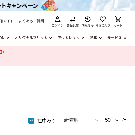
用ガイド
よくあるご質問
ログイン
商品比較
閲覧履歴
お気に入り
カート
ION
オリジナルプリント
アウトレット
特集
サービス
日）
在庫あり
件