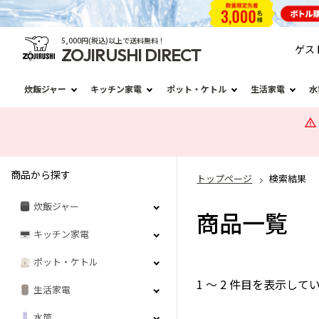
5,000円(税込)以上で送料無料！
ゲス
ZOJIRUSHI DIRECT
炊飯ジャー
キッチン家電
ポット・ケトル
生活家電
水
商品から探す
トップページ
検索結果
炊飯ジャー
商品一覧
キッチン家電
ポット・ケトル
1 ～ 2 件目を表示し
生活家電
水筒