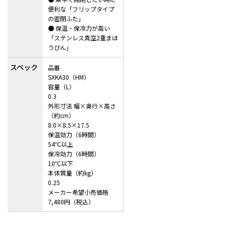
便利な「フリップタイプ
の密閉ふた」
● 保温・保冷力が高い
「ステンレス真空2重まほ
うびん」
スペック
品番
SXKA30（HM）
容量（L）
0.3
外形寸法 幅×奥行×高さ
（約cm）
8.0×8.5×17.5
保温効力（6時間）
54℃以上
保冷効力（6時間）
10℃以下
本体質量（約kg）
0.25
メーカー希望小売価格
7,480円（税込）