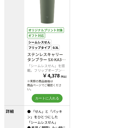
オリジナルプリント対象
ギフト対応
シームレスせん
フリップタイプ
0.3L
ステンレスキャリー
タンブラー SX-KA30
HM（フォレストグレ
「シームレスせん」を搭
ー）
載。フリップオープンタ
￥
4,378
イプのステンレスキャリ
(税込)
ータンブラー
※実際の商品価格は
商品ページでご確認くださ
い。
詳細
● 「せん」と「パッキ
ン」をひとつにした
「シームレスせん」
● 素早く開閉したい時に