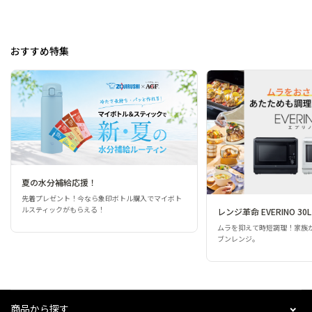
おすすめ特集
夏の水分補給応援！
先着プレゼント！今なら象印ボトル購入でマイボト
ルスティックがもらえる！
レンジ革命 EVERINO 30L
ムラを抑えて時短調理！家族
ブンレンジ。
商品から探す