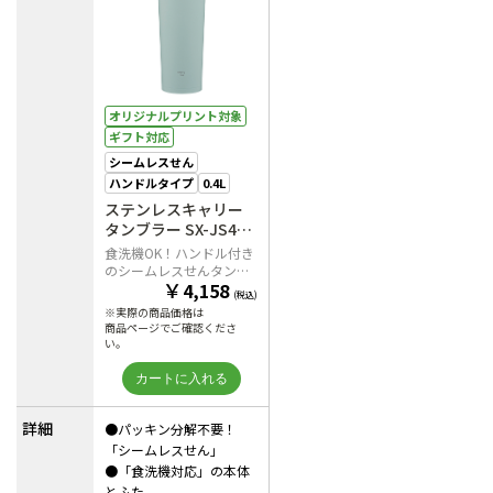
オリジナルプリント対象
ギフト対応
シームレスせん
ハンドルタイプ
0.4L
ステンレスキャリー
タンブラー SX-JS40
GM（アッシュグリー
食洗機OK！ハンドル付き
ン）
のシームレスせんタンブ
￥
4,158
ラー
(税込)
※実際の商品価格は
商品ページでご確認くださ
い。
詳細
●パッキン分解不要！
「シームレスせん」
●「食洗機対応」の本体
とふた