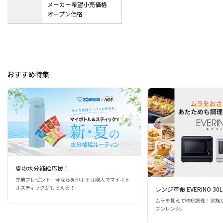
メーカー希望小売価格
オープン価格
おすすめ特集
夏の水分補給応援！
先着プレゼント！今なら象印ボトル購入でマイボト
ルスティックがもらえる！
レンジ革命 EVERINO 30L
ムラを抑えて時短調理！家族
ブンレンジ。