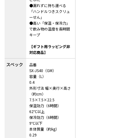
●漏れずに持ち運べる
「ハンドルつきスクリュ
ーせん」
●高い「保温・保冷力」
で飲み物の温度を長時間
キープ
【ギフト用ラッピング非
対応商品】
スペック
品番
SX-JS40（GM）
容量（L）
0.4
外形寸法 幅×奥行×高さ
（約cm）
7.5×7.5×22.5
保温効力（6時間）
62℃以上
保冷効力（6時間）
9℃以下
本体質量（約kg）
0.29