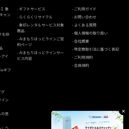
ト】象
ギフトサービス
ご利用ガイド
援キャン
らくらくリサイクル
お問い合わせ
象印レンタルサービス対象
よくある質問
商品
個人情報の取り扱い
ムラを抑
みまもりほっとラインご契
会社概要
約ページ
品
特定商取引法に基づく表記
みまもりほっとラインサー
うアイ
ご利用規約
ビス内容
会員規約
ぶeギフ
マグ
ライン
✕
への思
ん」へ