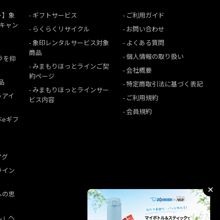
ト】象
ギフトサービス
ご利用ガイド
援キャン
らくらくリサイクル
お問い合わせ
象印レンタルサービス対象
よくある質問
商品
個人情報の取り扱い
ムラを抑
みまもりほっとラインご契
会社概要
約ページ
品
特定商取引法に基づく表記
みまもりほっとラインサー
うアイ
ご利用規約
ビス内容
会員規約
ぶeギフ
マグ
ライン
✕
への思
ん」へ