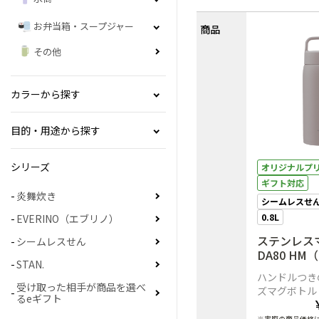
お弁当箱・スープジャー
商品
その他
カラーから探す
目的・用途から探す
シリーズ
オリジナルプ
ギフト対応
炎舞炊き
シームレスせ
0.8L
EVERINO（エブリノ）
ステンレスマ
シームレスせん
DA80 H
STAN.
レー）
ハンドルつき
受け取った相手が商品を選べ
ズマグボトル
るeギフト
※実際の商品価格