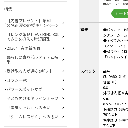
商品ページでご確
特集
【先着プレゼント】象印
×AGF 夏の応援キャンペーン
詳細
●パッキン一体
【レンジ革命】EVERINO 30L
ンタン「シーム
でムラを抑えて時短調理
●すべてのパー
（本体・ふた）
2026年 春の新製品
●握りやすく持
暮らしに寄り添うアイテム特
「ハンドルタイ
集
受け取る人が選ぶeギフト
スペック
品番
SU-DA80（HM
コラム一覧
容量（L）
0.8
パワースポットマグ
外形寸法 幅×
子ども向け水筒ラインナップ
cm）
8.5×8.5×25.5
「電気ケトル」への思い
保温効力（6時
79℃以上
「シームレスせん」への思い
保冷効力（6時
7℃以下