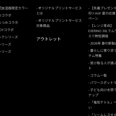
式加湿器限定カラー
オリジナルプリントサービス
【先着プレゼン
とは
印×AGF 夏の応
カコラボ
ペーン
オリジナルプリントサービス
なつみコラボ
対象商品
【レンジ革命】
 BOYコラボ
EVERINO 30Lで
えて時短調理
ックシリーズ
アウトレット
2026年 春の新製
シリーズ
暮らしに寄り添
シリーズ
テム特集
受け取る人が選
ト
コラム一覧
パワースポット
子ども向け水筒
ナップ
「電気ケトル」
い
「シームレスせ