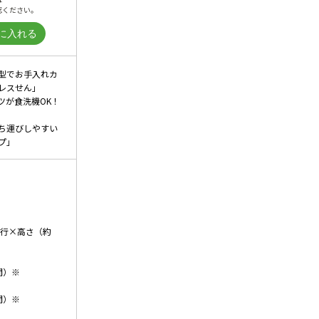
認ください。
型でお手入れカ
レスせん」
ツが食洗機OK！
ち運びしやすい
プ」
）
奥行×高さ（約
間）※
間）※