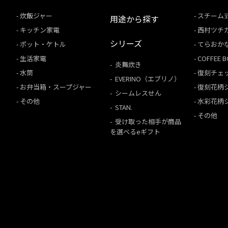
炊飯ジャー
スチーム
用途から探す
キッチン家電
西村ツチ
シリーズ
ポット・ケトル
てらおか
生活家電
COFFEE
炎舞炊き
水筒
復刻チェ
EVERINO（エブリノ）
お弁当箱・スープジャー
復刻花柄
シームレスせん
その他
水彩花柄
STAN.
その他
受け取った相手が商品
を選べるeギフト