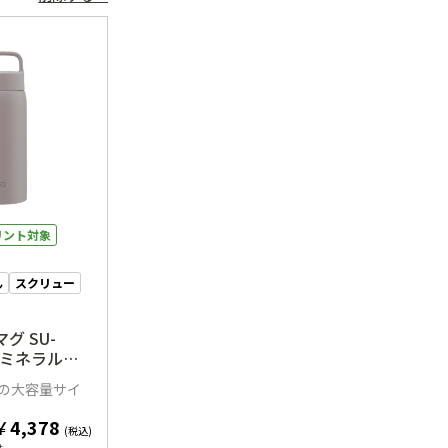
リント対象
ん
スクリュー
グ SU-
M（ミネラルグ
の大容量サイ
￥
4,378
(税込)
は