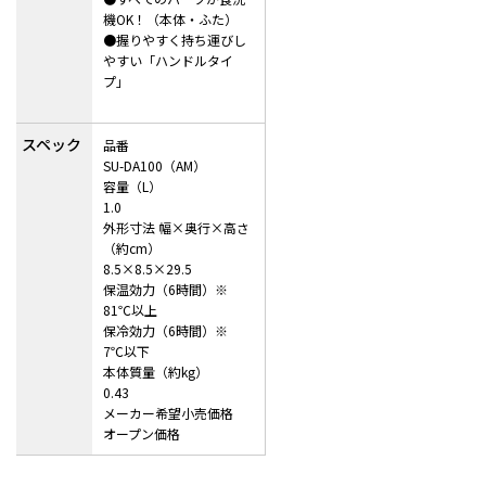
機OK！（本体・ふた）
●握りやすく持ち運びし
やすい「ハンドルタイ
プ」
スペック
品番
SU-DA100（AM）
容量（L）
1.0
外形寸法 幅×奥行×高さ
（約cm）
8.5×8.5×29.5
保温効力（6時間）※
81℃以上
保冷効力（6時間）※
7℃以下
本体質量（約kg）
0.43
メーカー希望小売価格
オープン価格