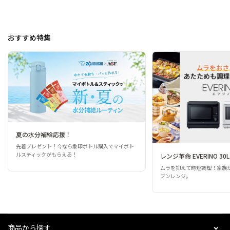
おすすめ特集
夏の水分補給応援！
先着プレゼント！今なら象印ボトル購入でマイボト
ルスティックがもらえる！
レンジ革命 EVERINO 30L
ムラを抑えて時短調理！家族
ブンレンジ。
商品から探す