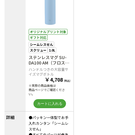
オリジナルプリント対象
ギフト対応
シームレスせん
スクリュー
1.0L
ステンレスマグ SU-
DA100 AM（フロスト
ブルー）
ハンドルつきの大容量サ
イズマグボトル
￥
4,708
(税込)
※実際の商品価格は
商品ページでご確認くださ
い。
詳細
●パッキン一体型でお手
入れカンタン「シームレ
スせん」
●すべてのパーツが食洗