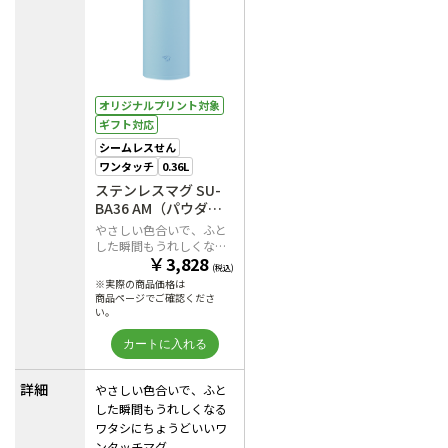
オリジナルプリント対象
ギフト対応
シームレスせん
ワンタッチ
0.36L
ステンレスマグ SU-
BA36 AM（パウダー
ブルー）
やさしい色合いで、ふと
した瞬間もうれしくなる
￥
3,828
ワタシにちょうどいいワ
(税込)
ンタッチマグ。
※実際の商品価格は
商品ページでご確認くださ
い。
詳細
やさしい色合いで、ふと
した瞬間もうれしくなる
ワタシにちょうどいいワ
ンタッチマグ。