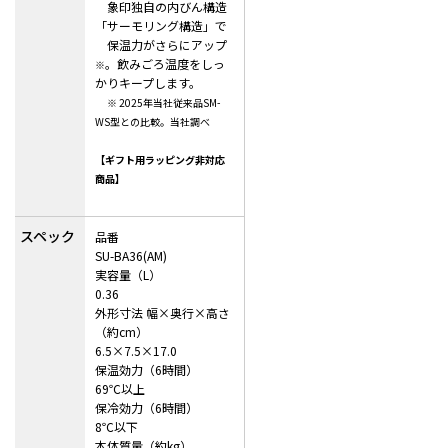
象印独自の内びん構造
「サーモリング構造」で
保温力がさらにアップ
。飲みごろ温度をしっ
※
かりキープします。
※ 2025年当社従来品SM-
WS型との比較。当社調べ
【ギフト用ラッピング非対応
商品】
スペック
品番
SU-BA36(AM)
実容量（L）
0.36
外形寸法 幅×奥行×高さ
（約cm）
6.5×7.5×17.0
保温効力（6時間）
69℃以上
保冷効力（6時間）
8℃以下
本体質量（約kg）