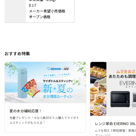
0.17
メーカー希望小売価格
オープン価格
おすすめ特集
夏の水分補給応援！
先着プレゼント！今なら象印ボトル購入でマイボト
ルスティックがもらえる！
レンジ革命 EVERINO 30L
ムラを抑えて時短調理！家族
ブンレンジ。