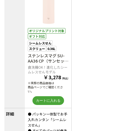
オリジナルプリント対象
ギフト対応
シームレスせん
スクリュー
0.36L
ステンレスマグ SU-
AA36 CP（サンセット
ベージュ）
食洗機OK！進化したシー
ムレスせんモデル
￥
3,278
(税込)
※実際の商品価格は
商品ページでご確認くださ
い。
詳細
● パッキン一体型でお手
入れカンタン「シームレ
スせん」
● すべてのパーツが食洗