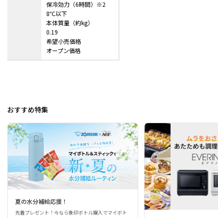
保冷効力（6時間）※2
8℃以下
本体質量（約kg）
0.19
希望小売価格
オープン価格
おすすめ特集
夏の水分補給応援！
先着プレゼント！今なら象印ボトル購入でマイボト