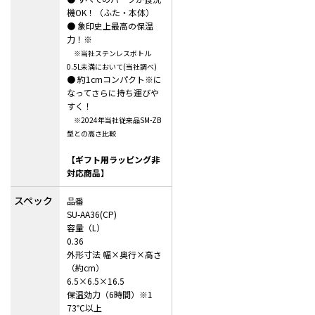
機OK！（ふた・本体）
● 象印史上最高の保温
力！
※
※当社ステンレスボトル
0.5L未満において(当社調べ)
● 約1cmコンパクト
※
に
なってさらに持ち運びや
すく！
※2024年当社従来品SM-ZB
型との高さ比較
【ギフト用ラッピング非
対応商品】
スペック
品番
SU-AA36(CP)
容量（L）
0.36
外形寸法 幅×奥行×高さ
（約cm）
6.5×6.5×16.5
保温効力（6時間）※1
73℃以上