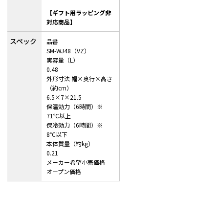
【ギフト用ラッピング非
対応商品】
スペック
品番
SM-WJ48（VZ）
実容量（L）
0.48
外形寸法 幅×奥行×高さ
（約cm）
6.5×7×21.5
保温効力（6時間）※
71℃以上
保冷効力（6時間）※
8℃以下
本体質量（約kg）
0.21
メーカー希望小売価格
オープン価格