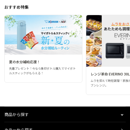
おすすめ特集
夏の水分補給応援！
先着プレゼント！今なら象印ボトル購入でマイボト
ルスティックがもらえる！
レンジ革命 EVERINO 30L
ムラを抑えて時短調理！家族
ブンレンジ。
商品から探す
カラーから探す