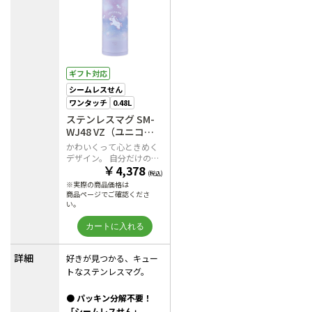
ギフト対応
シームレスせん
ワンタッチ
0.48L
ステンレスマグ SM-
WJ48 VZ（ユニコー
ンパープル）
かわいくって心ときめく
デザイン。 自分だけの
￥
4,378
「好き」を見つけて一緒
(税込)
に出かけよう。
※実際の商品価格は
商品ページでご確認くださ
い。
詳細
好きが見つかる、
キュー
トなステンレスマグ。
● パッキン分解不要！
「シームレスせん」