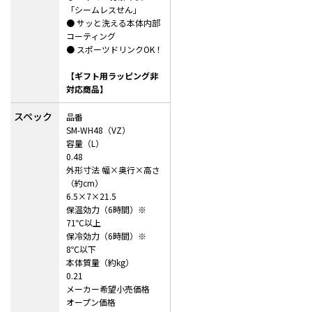
「シームレスせん」
● サッと洗える本体内部
コーティング
● スポーツドリンクOK！
【ギフト用ラッピング非
対応商品】
スペック
品番
SM-WH48（VZ）
容量（L）
0.48
外形寸法 幅×奥行×高さ
（約cm）
6.5×7×21.5
保温効力（6時間）※
71℃以上
保冷効力（6時間）※
8℃以下
本体質量（約kg）
0.21
メーカー希望小売価格
オープン価格