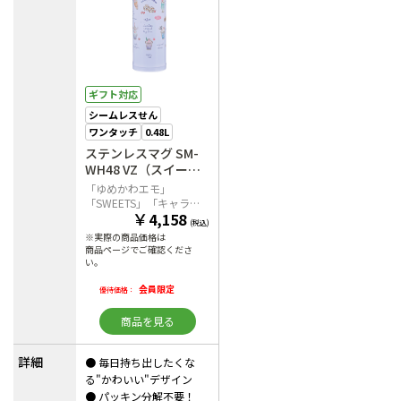
ギフト対応
シームレスせん
ワンタッチ
0.48L
ステンレスマグ SM-
WH48 VZ（スイーツ
パープル）
「ゆめかわエモ」
「SWEETS」「キャラク
￥
4,158
ター」柄の かわいいデザ
(税込)
インで心にときめきを。
※実際の商品価格は
商品ページでご確認くださ
い。
会員限定
優待価格：
商品を見る
詳細
● 毎日持ち出したくな
る"かわいい"デザイン
● パッキン分解不要！