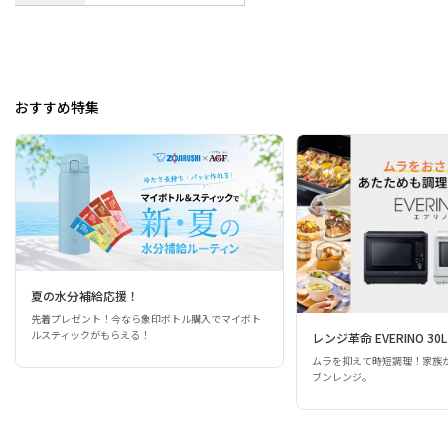
おすすめ特集
夏の水分補給応援！
先着プレゼント！今なら象印ボトル購入でマイボト
ルスティックがもらえる！
レンジ革命 EVERINO 30L
ムラを抑えて時短調理！家族
ブンレンジ。