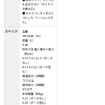
も注ぎやすい「ガイドつ
き飲み口」
● せんとパッキンをひと
つにした「シームレスせ
ん」
スペック
品番
SM-UA48（AJ）
容量（L）
0.48
外形寸法 幅×奥行×高さ
（約cm）
6.5×7.5×21.5（ポーチ
なし）
8.5×9×22（ポーチ含
む）
保温効力（6時間）
71℃以上
保冷効力（6時間）
8℃以下
本体質量（約kg）
0.21（ポーチなし）
0.28（ポーチ含む）