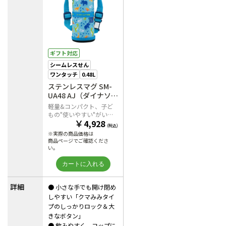
ギフト対応
シームレスせん
ワンタッチ
0.48L
ステンレスマグ SM-
UA48 AJ（ダイナソー
ブルー）
軽量&コンパクト、子ど
もの"使いやすい"がいっ
￥
4,928
ぱいのステンレスマグ
(税込)
※実際の商品価格は
商品ページでご確認くださ
い。
詳細
● 小さな手でも開け閉め
しやすい「クマみみタイ
プのしっかりロック＆大
きなボタン」
● 飲みやすく、コップに