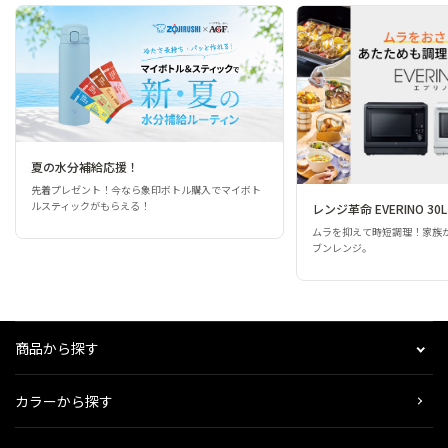
夏の水分補給応援！
先着プレゼント！今なら象印ボトル購入でマイボト
ルスティックがもらえる！
レンジ革命 EVERINO 30L
ムラを抑えて時短調理！家族
ブンレンジ。
商品から探す
カラーから探す