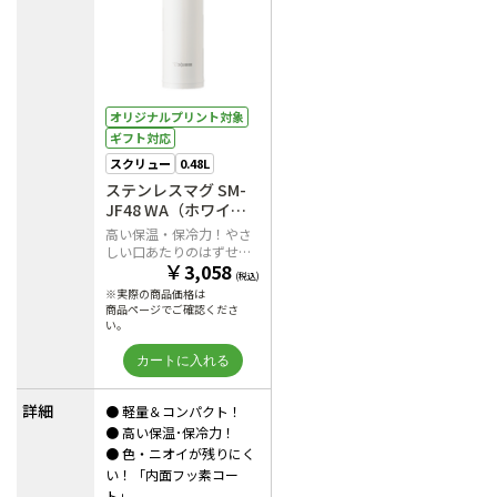
オリジナルプリント対象
ギフト対応
スクリュー
0.48L
ステンレスマグ SM-
JF48 WA（ホワイ
ト）
高い保温・保冷力！やさ
しい口あたりのはずせる
￥
3,058
飲み口
(税込)
※実際の商品価格は
商品ページでご確認くださ
い。
詳細
● 軽量＆コンパクト！
● 高い保温･保冷力！
● 色・ニオイが残りにく
い！「内面フッ素コー
ト」