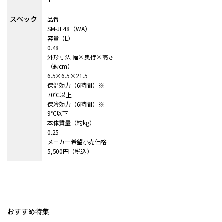
スペック
品番
SM-JF48（WA）
容量（L）
0.48
外形寸法 幅×奥行×高さ
（約cm）
6.5×6.5×21.5
保温効力（6時間）※
70℃以上
保冷効力（6時間）※
9℃以下
本体質量（約kg）
0.25
メーカー希望小売価格
5,500円（税込）
おすすめ特集