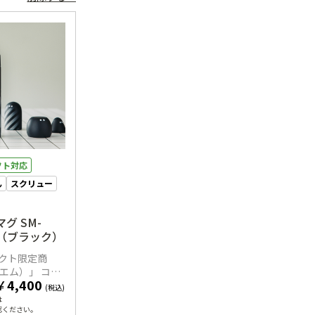
フト対応
ん
スクリュー
グ SM-
BA（ブラック）
クト限定商
エム）」 コラ
￥
4,400
(税込)
は
認ください。