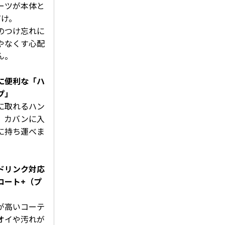
ーツが本体と
だけ。
のつけ忘れに
や
なくす心配
ん。
に便利な「ハ
プ」
に取れるハン
、カバンに入
に持ち運べま
ドリンク対応
コート+（プ
が高いコーテ
オイや汚れが