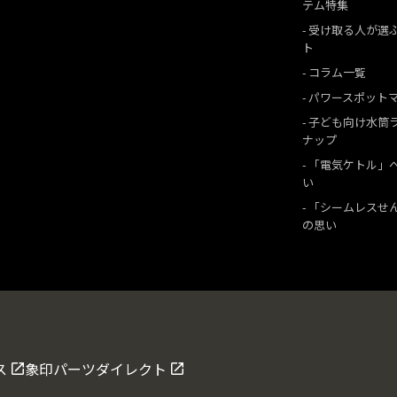
テム特集
受け取る人が選
ト
コラム一覧
パワースポット
子ども向け水筒
ナップ
「電気ケトル」
い
「シームレスせ
の思い
ス
象印パーツダイレクト