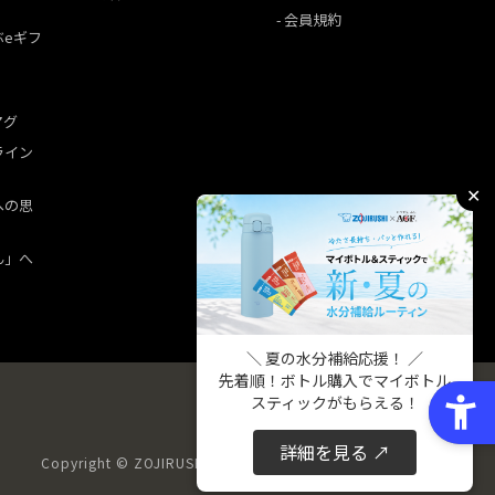
会員規約
ぶeギフ
マグ
ライン
✕
への思
ん」へ
＼ 夏の水分補給応援！ ／
先着順！ボトル購入でマイボトル
スティックがもらえる！
詳細を見る ↗
Copyright © ZOJIRUSHI CORPORATION. All Rights Reserved