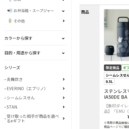
お弁当箱・スープジャー
商品
その他
カラーから探す
目的・用途から探す
シリーズ
限定商品
ギ
シームレスせ
炎舞炊き
0.5L
EVERINO（エブリノ）
ステンレスマ
IA50DE 
シームレスせん
【象印ダイレ
STAN.
品】「EMU（
受け取った相手が商品を選べ
ボボトル
るeギフト
※実際の商品価格
商品ページでご確