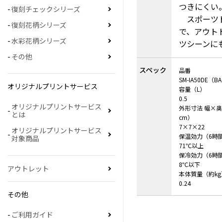
つきにくい
復刻チェックシリーズ
スポーツ
復刻花柄シリーズ
で、アウト
水彩花柄シリーズ
ツシーンに
その他
スペック
品番
SM-IA50DE（B
オリジナルプリントサービス
容量（L）
0.5
オリジナルプリントサービス
外形寸法 幅×
とは
cm）
7×7×22
オリジナルプリントサービス
保温効力（6時
対象商品
71℃以上
保冷効力（6時
8℃以下
アウトレット
本体質量（約kg
0.24
その他
ご利用ガイド