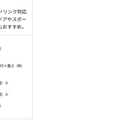
。
ドリンク対応
ドアやスポー
もおすすめ。
A）
奥行×高さ（約
間）※
間）※
）