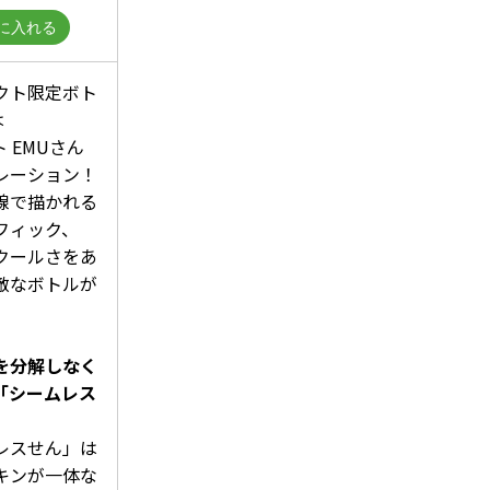
クト限定ボト
は
 EMUさん
レーション！
線で描かれる
ラフィック、
クールさをあ
敵なボトルが
。
を分解しなく
「シームレス
レスせん」は
キンが一体な