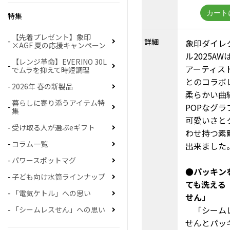
特集
【先着プレゼント】象印
詳細
象印ダイレ
×AGF 夏の応援キャンペーン
ル2025AW
【レンジ革命】EVERINO 30L
アーティスト
でムラを抑えて時短調理
とのコラボ
2026年 春の新製品
柔らかい曲
暮らしに寄り添うアイテム特
POPなグ
集
可愛いさと
受け取る人が選ぶeギフト
わせ持つ素
コラム一覧
出来ました
パワースポットマグ
●パッキン
子ども向け水筒ラインナップ
ても洗える
「電気ケトル」への思い
せん」
「シーム
「シームレスせん」への思い
せんとパッ