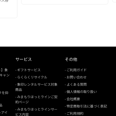
ぶ大容
サービス
その他
ト】象
ギフトサービス
ご利用ガイド
援キャン
らくらくリサイクル
お問い合わせ
象印レンタルサービス対象
よくある質問
商品
個人情報の取り扱い
ムラを抑
みまもりほっとラインご契
会社概要
約ページ
品
特定商取引法に基づく表記
みまもりほっとラインサー
うアイ
ご利用規約
ビス内容