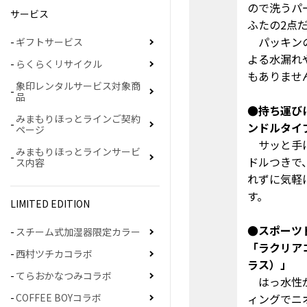
ので洗うパ
サービス
ふたの2点
パッキン
ギフトサービス
よる水漏れ
らくらくリサイクル
もありませ
象印レンタルサービス対象商
品
●持ち運び
みまもりほっとラインご契約
ンドルタイ
ページ
サッと手
みまもりほっとラインサービ
ドルつきで
ス内容
れずに気軽
す。
LIMITED EDITION
●スポーツ
スチーム式加湿器限定カラー
「ラクリア
西村ツチカコラボ
ラス）」
てらおかなつみコラボ
はっ水性
COFFEE BOYコラボ
ィングでニ