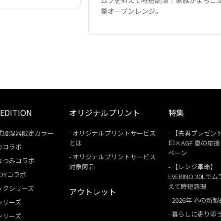
ムラを抑えて時短調理！家族がよろこ
量オーブンレンジ。
 EDITION
オリジナルプリント
特集
式加湿器限定カラー
オリジナルプリントサービス
【先着プレゼン
とは
印×AGF 夏の応
カコラボ
ペーン
オリジナルプリントサービス
なつみコラボ
対象商品
【レンジ革命】
 BOYコラボ
EVERINO 30Lで
えて時短調理
ックシリーズ
アウトレット
2026年 春の新製
シリーズ
暮らしに寄り添
シリーズ