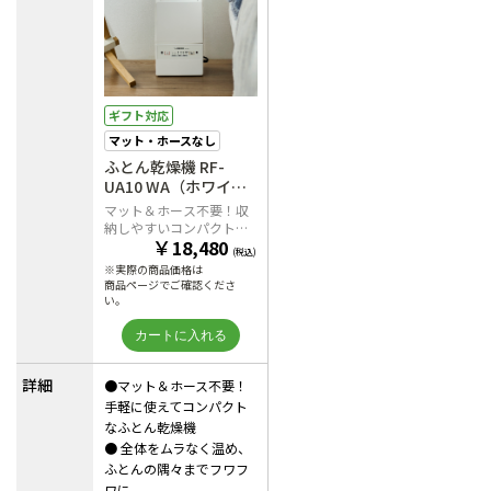
ギフト対応
マット・ホースなし
ふとん乾燥機 RF-
UA10 WA（ホワイ
ト）
マット＆ホース不要！収
納しやすいコンパクト設
￥
18,480
計
(税込)
※実際の商品価格は
商品ページでご確認くださ
い。
詳細
●マット＆ホース不要！
手軽に使えてコンパクト
なふとん乾燥機
● 全体をムラなく温め、
ふとんの隅々までフワフ
ワに