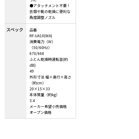
●アタッチメント不要！
衣類や靴の乾燥に便利な
角度調整ノズル
スペック
品番
RF-UA10(WA)
消費電力（W）
（50/60Hz）
670/668
ふとん乾燥時運転音(約
dB)
49
外形寸法 幅×奥行×高さ
（約cm）
20×15×33
本体質量（約kg）
3.4
メーカー希望小売価格
オープン価格