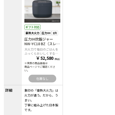
ギフト対応
豪熱大火力
圧力IH
1升
圧力IH炊飯ジャー
NW-YC18 BZ（スレー
トブラック）
大火力で毎日のごはんを
ふっくらおいしくする圧
￥
52,580
力IHタイプ
(税込)
※実際の商品価格は
商品ページでご確認くださ
い。
在庫なし
詳細
象印の「豪熱大火力」は
火力が違う。だから、う
まい。
丁寧に組み上げた日本製
です。