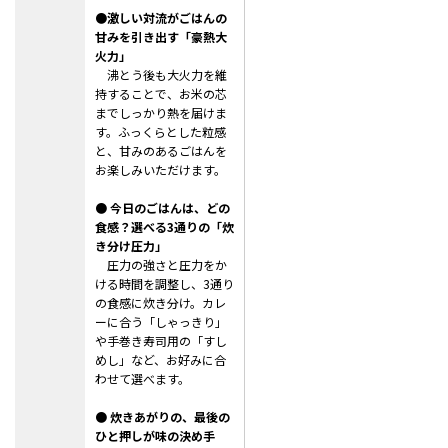
●激しい対流がごはんの
甘みを引き出す「豪熱大
火力」
沸とう後も大火力を維
持することで、お米の芯
までしっかり熱を届けま
す。
ふっくらとした粒感
と、甘みのあるごはんを
お楽しみいただけます。
● 今日のごはんは、どの
食感？選べる3通りの「炊
き分け圧力」
圧力の強さと圧力をか
ける時間を調整し、3通り
の食感に炊き分け。カレ
ーに合う「しゃっきり」
や手巻き寿司用の「すし
めし」など、お好みに合
わせて選べます。
● 炊きあがりの、最後の
ひと押しが味の決め手