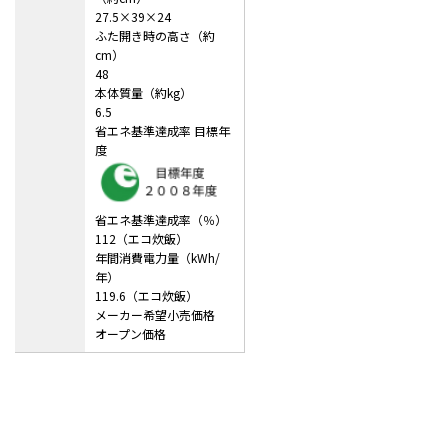
27.5×39×24
ふた開き時の高さ（約
cm）
48
本体質量（約kg）
6.5
省エネ基準達成率 目標年
度
省エネ基準達成率（％）
112（エコ炊飯）
年間消費電力量（kWh/
年）
119.6（エコ炊飯）
メーカー希望小売価格
オープン価格