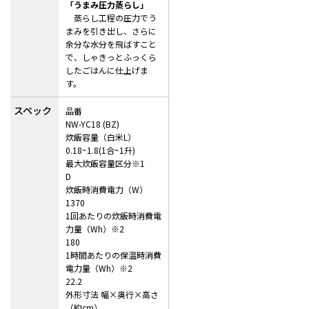
「うまみ圧力蒸らし」
蒸らし工程の圧力でう
まみを引き出し、さらに
余分な水分を飛ばすこと
で、しゃきっとふっくら
したごはんに仕上げま
す。
スペック
品番
NW-YC18 (BZ)
炊飯容量（白米L）
0.18~1.8(1合~1升)
最大炊飯容量区分※1
D
炊飯時消費電力（W）
1370
1回あたりの炊飯時消費電
力量（Wh）※2
180
1時間あたりの保温時消費
電力量（Wh）※2
22.2
外形寸法 幅×奥行×高さ
（約cm）