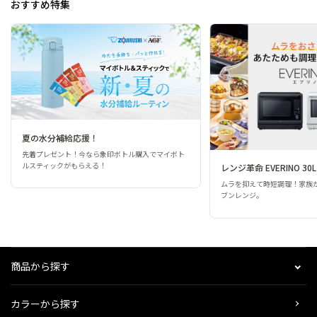
おすすめ特集
夏の水分補給応援！
先着プレゼント！今なら象印ボトル購入でマイボト
ルスティックがもらえる！
レンジ革命 EVERINO 30L
ムラを抑えて時短調理！家族
ブンレンジ。
商品から探す
カラーから探す