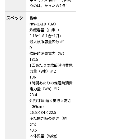
うのは、たったの2点！
スペック
品番
NW-QA18（BA）
炊飯容量（白米L）
0.18~1.8(1合~1升)
最大炊飯容量区分※1
D
炊飯時消費電力（W）
1315
1回あたりの炊飯時消費電
力量（Wh）※2
186
1時間あたりの保温時消費
電力量（Wh）※2
23.4
外形寸法 幅×奥行×高さ
（約cm）
26.5×34×22.5
ふた開き時の高さ（約
cm）
49.5
本体質量（約kg）