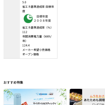
5.0
省エネ基準達成率 目標年
度
省エネ基準達成率（％）
112
年間消費電力量（kWh/
年）
124.4
メーカー希望小売価格
オープン価格
おすすめ特集