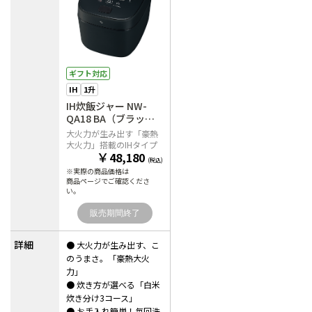
ギフト対応
IH
1升
IH炊飯ジャー NW-
QA18 BA（ブラッ
ク）
大火力が生み出す「豪熱
大火力」搭載のIHタイプ
￥
48,180
(税込)
※実際の商品価格は
商品ページでご確認くださ
い。
販売期間終了
詳細
● 大火力が生み出す、こ
のうまさ。「豪熱大火
力」
● 炊き方が選べる「白米
炊き分け3コース」
● お手入れ簡単！毎回洗