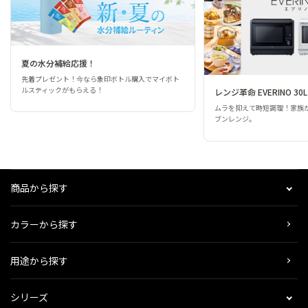
夏の水分補給応援！
先着プレゼント！今なら象印ボトル購入でマイボト
ルスティックがもらえる！
レンジ革命 EVERINO 30L
ムラを抑えて時短調理！家族
ブンレンジ。
商品から探す
カラーから探す
用途から探す
シリーズ