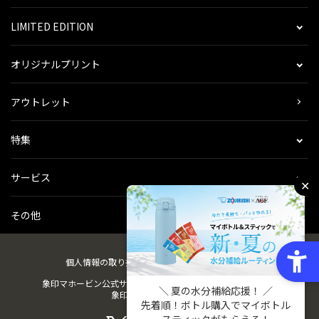
LIMITED EDITION
オリジナルプリント
アウトレット
特集
サービス
✕
その他
個人情報の取り扱い
会社概要
ご利用規約
会員規約
象印マホービン公式サイト
ZOJIRUSHIオーナーサービス
＼ 夏の水分補給応援！ ／
象印パーツダイレクト
先着順！ボトル購入でマイボトル