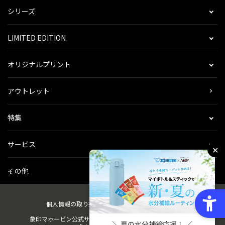
シリーズ
LIMITED EDITION
オリジナルプリント
アウトレット
特集
サービス
✕
その他
個人情報の取り扱い
会社概要
ご利用規約
会員規約
象印マホービン公式サイト
ZOJIRUSHIオーナーサービス
＼ 夏の水分補給応援！ ／