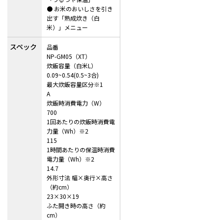
● お米のおいしさを引き
出す「熟成炊き（白
米）」メニュー
スペック
品番
NP-GM05（XT）
炊飯容量（白米L）
0.09~0.54(0.5~3合)
最大炊飯容量区分※1
A
炊飯時消費電力（W）
700
1回あたりの炊飯時消費電
力量（Wh）※2
115
1時間あたりの保温時消費
電力量（Wh）※2
14.7
外形寸法 幅×奥行×高さ
（約cm）
23×30×19
ふた開き時の高さ（約
cm）