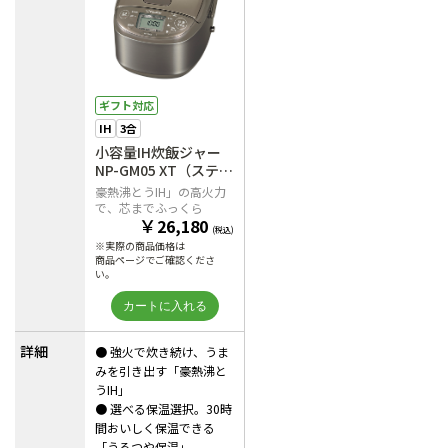
ギフト対応
IH
3合
小容量IH炊飯ジャー
NP-GM05 XT（ステン
レスブラウン）
豪熱沸とうIH」の高火力
で、芯までふっくら
￥
26,180
(税込)
※実際の商品価格は
商品ページでご確認くださ
い。
詳細
● 強火で炊き続け、うま
みを引き出す「豪熱沸と
うIH」
● 選べる保温選択。30時
間おいしく保温できる
「うるつや保温」