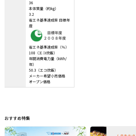
36
本体質量（約kg）
3.2
省エネ基準達成率 目標年
度
省エネ基準達成率（％）
108（エコ炊飯）
年間消費電力量（kWh/
年）
50.3（エコ炊飯）
メーカー希望小売価格
オープン価格
おすすめ特集