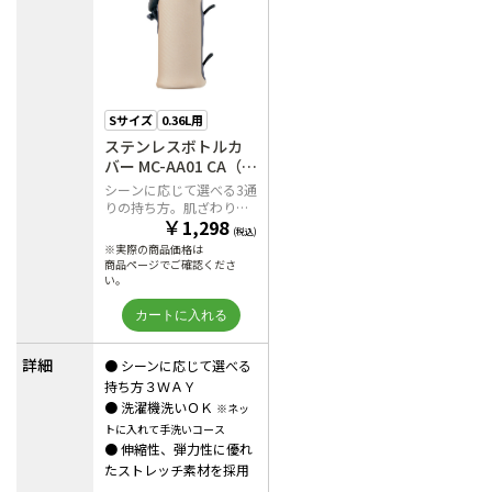
Sサイズ
0.36L用
ステンレスボトルカ
バー MC-AA01 CA（ベ
ージュ）
シーンに応じて選べる3通
りの持ち方。肌ざわりが
￥
1,298
いいボトルカバー
(税込)
※実際の商品価格は
商品ページでご確認くださ
い。
詳細
● シーンに応じて選べる
持ち方３ＷＡＹ
● 洗濯機洗いＯＫ
※ネッ
トに入れて手洗いコース
● 伸縮性、弾力性に優れ
たストレッチ素材を採用