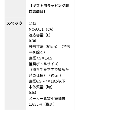
【ギフト用ラッピング非
対応商品】
スペック
品番
MC-AA01（CA）
適応容量（L）
0.36
外形寸法（約cm）（持ち
手を除く）
直径7.5×14.5
推奨ボトルサイズ
（持ち手を正面で留めた
時の仕様）（約cm）
直径6.5～7×18.5以下
本体質量（kg）
0.04
メーカー希望小売価格
1,650円（税込）