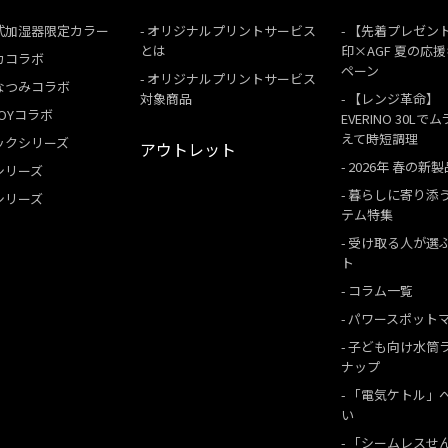
式加湿器限定カラー
オリジナルプリントサービス
【先着プレゼン
とは
印×AGF 夏の応
カコラボ
ペーン
オリジナルプリントサービス
なつみコラボ
対象商品
【レンジ革命】
 BOYコラボ
EVERINO 30Lで
えて時短調理
ックシリーズ
アウトレット
2026年 春の新製
シリーズ
暮らしに寄り添
シリーズ
テム特集
受け取る人が選
ト
コラム一覧
パワースポット
子ども向け水筒
ナップ
「電気ケトル」
い
「シームレスせ