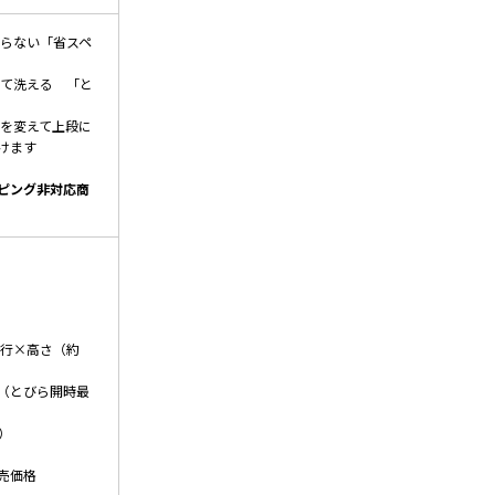
困らない「省スペ
して洗える 「と
置を変えて上段に
けます
ピング非対応商
）
奥行×高さ（約
50.5（とびら開時最
）
売価格