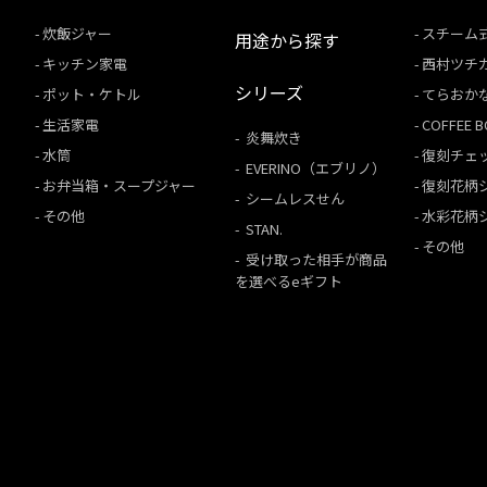
炊飯ジャー
スチーム
用途から探す
キッチン家電
西村ツチ
シリーズ
ポット・ケトル
てらおか
生活家電
COFFEE
炎舞炊き
水筒
復刻チェ
EVERINO（エブリノ）
お弁当箱・スープジャー
復刻花柄
シームレスせん
その他
水彩花柄
STAN.
その他
受け取った相手が商品
を選べるeギフト