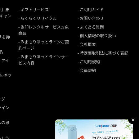
ト】象
ギフトサービス
ご利用ガイド
援キャン
らくらくリサイクル
お問い合わせ
象印レンタルサービス対象
よくある質問
商品
個人情報の取り扱い
ムラを抑
みまもりほっとラインご契
会社概要
約ページ
品
特定商取引法に基づく表記
みまもりほっとラインサー
うアイ
ご利用規約
ビス内容
会員規約
ぶeギフ
マグ
ライン
✕
への思
ん」へ