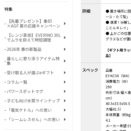
特集
詳細
● 置き場所に
ース・たて型」
【先着プレゼント】象印
● 清潔！分解
×AGF 夏の応援キャンペーン
ことんキレイ」
● 上かごの位
【レンジ革命】EVERINO 30L
グラスなどが置
でムラを抑えて時短調理
2026年 春の新製品
【ギフト用ラッ
品】
暮らしに寄り添うアイテム特
集
スペック
品番
受け取る人が選ぶeギフト
EY-KC50（WA
消費電力（W）
コラム一覧
290
パワースポットマグ
外形寸法 幅×
cm）
子ども向け水筒ラインナップ
40.5x33.5x
大幅41.5）
「電気ケトル」への思い
本体質量（約kg
「シームレスせん」への思い
4.1
メーカー希望小