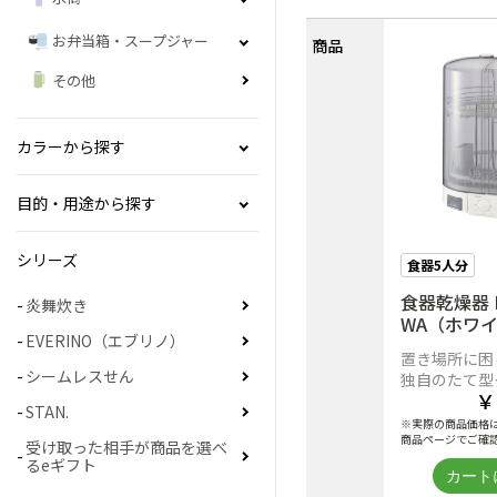
お弁当箱・スープジャー
商品
その他
カラーから探す
目的・用途から探す
シリーズ
食器5人分
食器乾燥器 E
炎舞炊き
WA（ホワ
EVERINO（エブリノ）
置き場所に困
シームレスせん
独自のたて型
￥
STAN.
※実際の商品価格
商品ページでご確
受け取った相手が商品を選べ
るeギフト