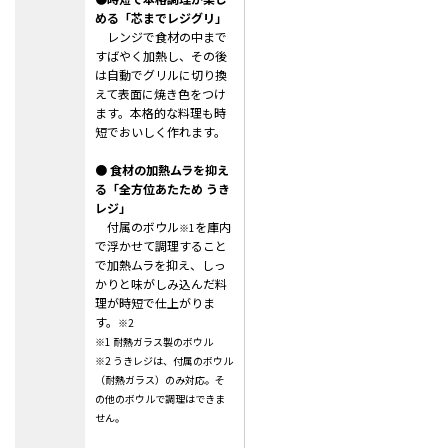
める「芯までレジグリ」
レンジで食材の中まで
すばやく加熱し、その後
は自動でグリルに切り換
えて表面に焼き色をつけ
ます。
本格的な料理も時
短でおいしく作れます。
● 食材の加熱ムラを抑え
る「全方位あたため うき
レジ」
付属のボウル
を庫内
※1
で浮かせて調理すること
で加熱ムラを抑え、
しっ
かりと味がしみ込んだ料
理が時短で仕上がりま
す。
※2
※1 耐熱ガラス製のボウル
※2 うきレジは、付属のボウル
（耐熱ガラス）のみ対応。そ
の他のボウルで調理はできま
せん。