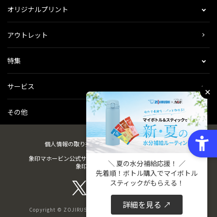
オリジナルプリント
アウトレット
特集
サービス
✕
その他
個人情報の取り扱い
会社概要
ご利用規約
会員規約
象印マホービン公式サイト
ZOJIRUSHIオーナーサービス
＼ 夏の水分補給応援！ ／
象印パーツダイレクト
先着順！ボトル購入でマイボトル
スティックがもらえる！
詳細を見る ↗
Copyright © ZOJIRUSHI CORPORATION. All Rights Reserved