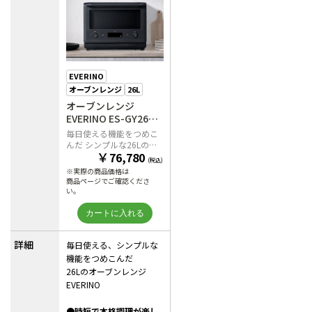
EVERINO
オーブンレンジ
26L
オーブンレンジ
EVERINO ES-GY26
BA（ブラック）
毎日使える機能をつめこ
んだ シンプルな26Lのオ
￥
76,780
ーブンレンジ EVERINO
(税込)
※実際の商品価格は
商品ページでご確認くださ
い。
詳細
毎日使える、シンプルな
機能をつめこんだ
26Lのオーブンレンジ
EVERINO
●時短で本格調理が楽し