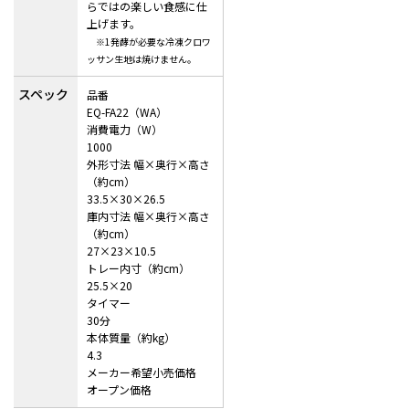
らではの楽しい食感に仕
上げます。
※1発酵が必要な冷凍クロワ
ッサン生地は焼けません。
スペック
品番
EQ-FA22（WA）
消費電力（W）
1000
外形寸法 幅×奥行×高さ
（約cm）
33.5×30×26.5
庫内寸法 幅×奥行×高さ
（約cm）
27×23×10.5
トレー内寸（約cm）
25.5×20
タイマー
30分
本体質量（約kg）
4.3
メーカー希望小売価格
オープン価格