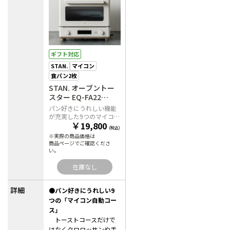
ギフト対応
STAN.
マイコン
食パン2枚
STAN. オーブントー
スター EQ-FA22
WA（ホワイト）
パン好きにうれしい機能
が充実した9つのマイコン
￥
19,800
自動コース搭載
(税込)
※実際の商品価格は
商品ページでご確認くださ
い。
在庫なし
詳細
●パン好きにうれしい9
つの「マイコン自動コー
ス」
トーストコースだけで
はなくクロワッサンや手