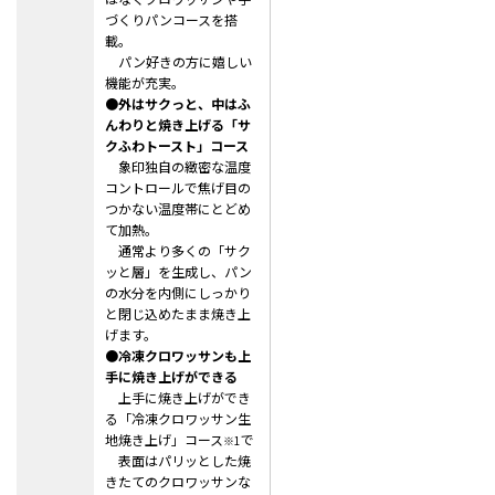
づくりパンコースを搭
載。
パン好きの方に嬉しい
機能が充実。
●外はサクっと、中はふ
んわりと焼き上げる「サ
クふわトースト」コース
象印独自の緻密な温度
コントロールで焦げ目の
つかない温度帯にとどめ
て加熱。
通常より多くの「サク
ッと層」を生成し、パン
の水分を内側にしっかり
と閉じ込めたまま焼き上
げます。
●冷凍クロワッサンも上
手に焼き上げができる
上手に焼き上げができ
る
「冷凍クロワッサン生
地焼き上げ」コース
で
※1
表面はパリッとした焼
きたてのクロワッサン
な