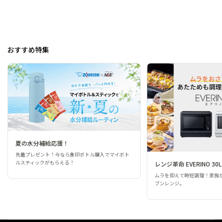
おすすめ特集
夏の水分補給応援！
先着プレゼント！今なら象印ボトル購入でマイボト
ルスティックがもらえる！
レンジ革命 EVERINO 30L
ムラを抑えて時短調理！家族
ブンレンジ。