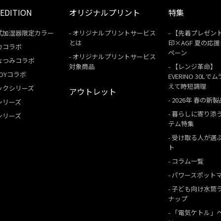
 EDITION
オリジナルプリント
特集
式加湿器限定カラー
オリジナルプリントサービス
【先着プレゼン
とは
印×AGF 夏の応
カコラボ
ペーン
オリジナルプリントサービス
なつみコラボ
対象商品
【レンジ革命】
 BOYコラボ
EVERINO 30Lで
えて時短調理
ックシリーズ
アウトレット
2026年 春の新製
シリーズ
暮らしに寄り添
シリーズ
テム特集
受け取る人が選
ト
コラム一覧
パワースポット
子ども向け水筒
ナップ
「電気ケトル」