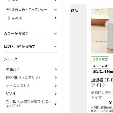
お弁当箱・スープジャー
商品
その他
カラーから探す
目的・用途から探す
シリーズ
ギフト対応
スチーム式
炎舞炊き
加湿能力350m
EVERINO（エブリノ）
加湿器 EE-
ワイト）
シームレスせん
就寝時に便利
STAN.
タイプ
￥
受け取った相手が商品を選べ
るeギフト
※実際の商品価格
商品ページでご確