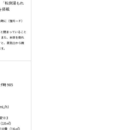
」「転倒湯もれ
を搭載
水時に〔強モード〕
りと閉まっていること
。また、本体を倒れ
すと、蒸気口から微
ます。
時 985
L/h）
安※3
（10㎡）
10畳（16㎡）