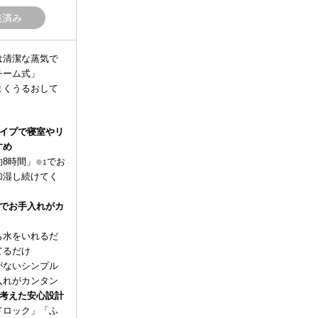
売済み
は清潔な蒸気で
チーム式」
よくうるおして
イプで寝室やリ
すめ
約8時間」
でお
※1
加湿し続けてく
造でお手入れがカ
水をいれるだ
てるだけ
ないシンプル
入れがカンタン
を考えた安心設計
ロック」「ふ