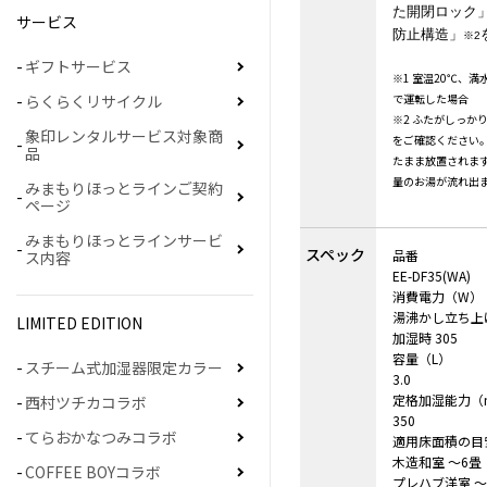
た開閉ロック
サービス
防止構造」
※2
ギフトサービス
※1
室温20℃、満
らくらくリサイクル
で運転した場合
※2 ふたがしっか
象印レンタルサービス対象商
をご確認ください
品
たまま放置されま
量のお湯が流れ出
みまもりほっとラインご契約
ページ
みまもりほっとラインサービ
スペック
品番
ス内容
EE-DF35(WA)
消費電力（W）
湯沸かし立ち上げ
LIMITED EDITION
加湿時 305
容量（L）
スチーム式加湿器限定カラー
3.0
定格加湿能力（m
西村ツチカコラボ
350
てらおかなつみコラボ
適用床面積の目
木造和室 ～6畳
COFFEE BOYコラボ
プレハブ洋室 ～