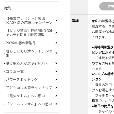
完
特集
【先着プレゼント】象印
詳細
象印の加湿器
×AGF 夏の応援キャンペーン
加湿する「ス
【レンジ革命】EVERINO 30L
お部屋を心地
でムラを抑えて時短調理
くれます。
2026年 春の新製品
●
長時間加湿タ
暮らしに寄り添うアイテム特
ビングにおす
集
「連続加湿
受け取る人が選ぶeギフト
やすみの時も
れます
コラム一覧
●シンプル構
パワースポットマグ
ンタン
毎日の利用も
子ども向け水筒ラインナップ
け＆お湯を捨
「電気ケトル」への思い
フィルターが
構造で、お手
「シームレスせん」への思い
●毎日の使用
「チャイルド