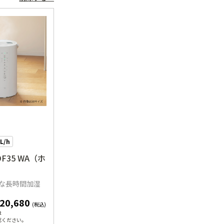
L/h
DF35 WA（ホ
な長時間加湿
20,680
(税込)
は
認ください。