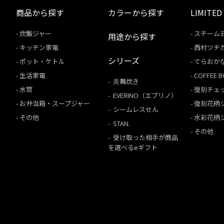
商品から探す
カラーから探す
LIMITED
炊飯ジャー
スチーム
用途から探す
キッチン家電
西村ツチ
シリーズ
ポット・ケトル
てらおか
生活家電
COFFEE
炎舞炊き
水筒
復刻チェ
EVERINO（エブリノ）
お弁当箱・スープジャー
復刻花柄
シームレスせん
その他
水彩花柄
STAN.
その他
受け取った相手が商品
を選べるeギフト