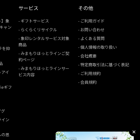
サービス
その他
ト】象
ギフトサービス
ご利用ガイド
援キャン
らくらくリサイクル
お問い合わせ
象印レンタルサービス対象
よくある質問
商品
個人情報の取り扱い
ムラを抑
みまもりほっとラインご契
会社概要
約ページ
品
特定商取引法に基づく表記
みまもりほっとラインサー
うアイ
ご利用規約
ビス内容
会員規約
ぶeギフ
マグ
ライン
✕
への思