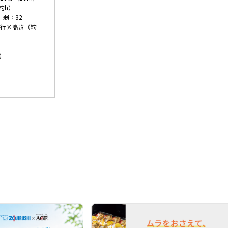
約h）
、弱：32
奥行×高さ（約
）