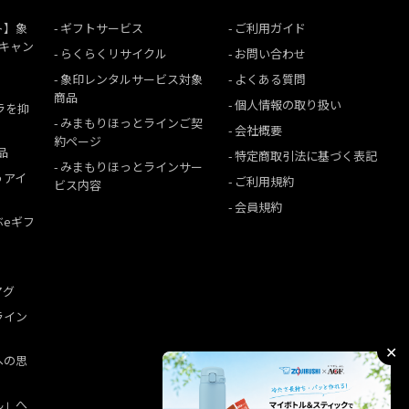
ト】象
ギフトサービス
ご利用ガイド
援キャン
らくらくリサイクル
お問い合わせ
象印レンタルサービス対象
よくある質問
商品
個人情報の取り扱い
ムラを抑
みまもりほっとラインご契
会社概要
約ページ
品
特定商取引法に基づく表記
みまもりほっとラインサー
うアイ
ご利用規約
ビス内容
会員規約
ぶeギフ
マグ
ライン
✕
への思
ん」へ