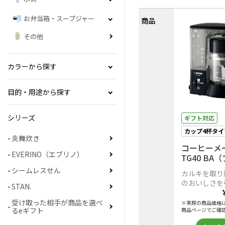
お弁当箱・スープジャー
商品
その他
カラーから探す
目的・用途から探す
シリーズ
ギフト対応
カップ4杯タイ
炎舞炊き
コーヒーメー
EVERINO（エブリノ）
TG40 B
シームレスせん
カルキを取り
のおいしさを
STAN.
受け取った相手が商品を選べ
※実際の商品価格
るeギフト
商品ページでご確