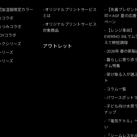
式加湿器限定カラー
オリジナルプリントサービス
【先着プレゼン
とは
印×AGF 夏の応
カコラボ
ペーン
オリジナルプリントサービス
なつみコラボ
対象商品
【レンジ革命】
 BOYコラボ
EVERINO 30Lで
えて時短調理
ックシリーズ
アウトレット
2026年 春の新製
シリーズ
暮らしに寄り添
シリーズ
テム特集
受け取る人が選
ト
コラム一覧
パワースポット
子ども向け水筒
ナップ
「電気ケトル」
い
「シームレスせ