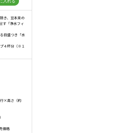
り除き、豆本来の
出す「浄水フィ
かる目盛つき「水
ップ４杯分（※１
）
奥行×高さ（約
）
売価格