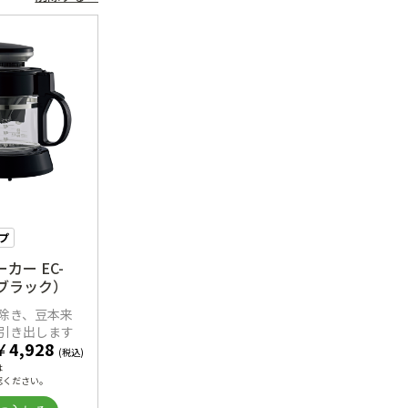
プ
カー EC-
A（ブラック）
除き、豆本来
引き出します
￥
4,928
(税込)
は
認ください。