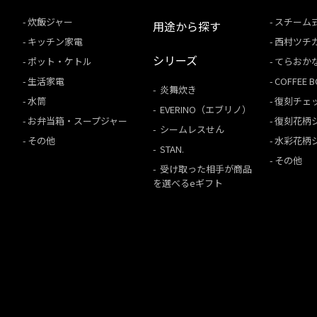
炊飯ジャー
スチーム
用途から探す
キッチン家電
西村ツチ
シリーズ
ポット・ケトル
てらおか
生活家電
COFFEE
炎舞炊き
水筒
復刻チェ
EVERINO（エブリノ）
お弁当箱・スープジャー
復刻花柄
シームレスせん
その他
水彩花柄
STAN.
その他
受け取った相手が商品
を選べるeギフト