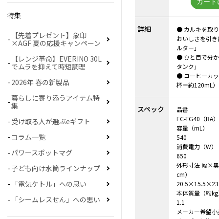
特集
詳細
● カルキを取
【先着プレゼント】象印
おいしさを引き
×AGF 夏の応援キャンペーン
ルター」
● ひと目で分
【レンジ革命】EVERINO 30L
でムラを抑えて時短調理
タンク」
● コーヒーカ
2026年 春の新製品
杯＝約120mL）
暮らしに寄り添うアイテム特
集
スペック
品番
EC-TG40（BA
受け取る人が選ぶeギフト
容量（mL）
コラム一覧
540
消費電力（W）
パワースポットマグ
650
外形寸法 幅×
子ども向け水筒ラインナップ
cm）
「電気ケトル」への思い
20.5×15.5×23
本体質量（約kg
「シームレスせん」への思い
1.1
メーカー希望小