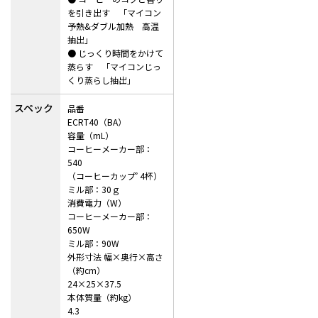
を引き出す 「マイコン
予熱&ダブル加熱 高温
抽出」
● じっくり時間をかけて
蒸らす 「マイコンじっ
くり蒸らし抽出」
スペック
品番
ECRT40（BA）
容量（mL）
コーヒーメーカー部：
540
（コーヒーカップﾟ4杯）
ミル部：30ｇ
消費電力（W）
コーヒーメーカー部：
650W
ミル部：90W
外形寸法 幅×奥行×高さ
（約cm）
24×25×37.5
本体質量（約kg）
4.3