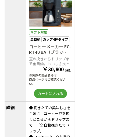
ギフト対応
全自動
カップ4杯タイプ
コーヒーメーカー EC-
RT40 BA（ブラッ
ク）
豆の挽きからドリップま
で全自動。おいしさ長持
￥
30,800
ちステンレスサーバー
(税込)
※実際の商品価格は
商品ページでご確認くださ
い。
詳細
● 挽きたての美味しさを
手軽に コーヒー豆を挽
くところからドリップま
で 「全自動挽きたてド
リップ」
● コーヒーのコクと香り