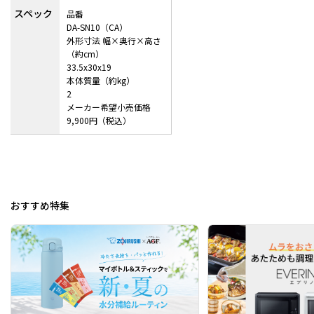
スペック
品番
DA-SN10（CA）
外形寸法 幅×奥行×高さ
（約cm）
33.5x30x19
本体質量（約kg）
2
メーカー希望小売価格
9,900円（税込）
おすすめ特集