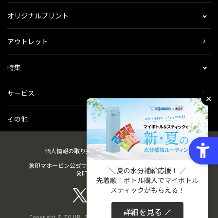
オリジナルプリント
アウトレット
特集
サービス
✕
その他
個人情報の取り扱い
会社概要
ご利用規約
会員規約
象印マホービン公式サイト
ZOJIRUSHIオーナーサービス
＼ 夏の水分補給応援！ ／
象印パーツダイレクト
先着順！ボトル購入でマイボトル
スティックがもらえる！
詳細を見る ↗
Copyright © ZOJIRUSHI CORPORATION. All Rights Reserved