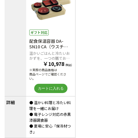
ギフト対応
配食保温容器 DA-
SN10 CA（ウスチ
ヤ）
温かいごはんと冷たいお
かずを、一つの膳でお届
￥
10,978
け
(税込)
※実際の商品価格は
商品ページでご確認くださ
い。
詳細
● 温かい料理と冷たい料
理を一緒にお届け
● 電子レンジ対応の赤黒
漆器調食器
● 夏場に安心「保冷材つ
き」