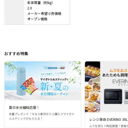
本体質量（約kg）
2.0
メーカー希望小売価格
オープン価格
おすすめ特集
夏の水分補給応援！
先着プレゼント！今なら象印ボトル購入でマイボト
ルスティックがもらえる！
レンジ革命 EVERINO 30L
ムラを抑えて時短調理！家族