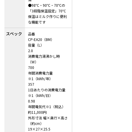
●98℃・90℃・70℃の
「3段階保温設定」70℃
保温はミルク作りに便利
な機能です
スペック
品番
CP-EA20（BM）
容量（L）
2.0
消費電力湯沸かし時
（W）
700
年間消費電力量
※1（kWh/年）
357
1日あたりの消費電力量
※1（kWh/日）
0.98
年間電気代※1（税込）
約11,000円
外形寸法 幅×奥行×高さ
（約cm）
19×27×25.5