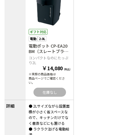
ギフト対応
電動
2.0L
電動ポット CP-EA20
BM（スレートブラッ
ク）
コンパクトなのにたっぷ
り2L
￥
14,080
(税込)
※実際の商品価格は
商品ページでご確認くださ
い。
在庫なし
詳細
● 2Lサイズながら設置面
積が小さく省スペースな
ので、キッチンだけでな
く書斎などにも置ける
● ラクラク注げる電動給
湯