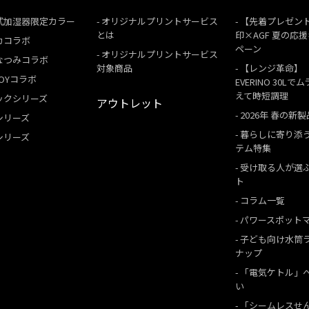
式加湿器限定カラー
オリジナルプリントサービス
【先着プレゼン
とは
印×AGF 夏の応
カコラボ
ペーン
オリジナルプリントサービス
なつみコラボ
対象商品
【レンジ革命】
 BOYコラボ
EVERINO 30Lで
えて時短調理
ックシリーズ
アウトレット
2026年 春の新製
シリーズ
暮らしに寄り添
シリーズ
テム特集
受け取る人が選
ト
コラム一覧
パワースポット
子ども向け水筒
ナップ
「電気ケトル」
い
「シームレスせ