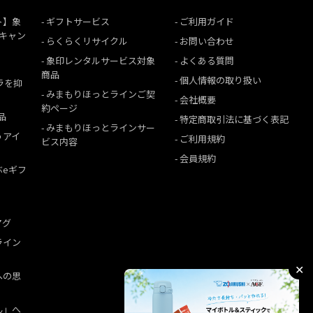
ト】象
ギフトサービス
ご利用ガイド
援キャン
らくらくリサイクル
お問い合わせ
象印レンタルサービス対象
よくある質問
商品
個人情報の取り扱い
ムラを抑
みまもりほっとラインご契
会社概要
約ページ
品
特定商取引法に基づく表記
みまもりほっとラインサー
うアイ
ご利用規約
ビス内容
会員規約
ぶeギフ
マグ
ライン
✕
への思
ん」へ