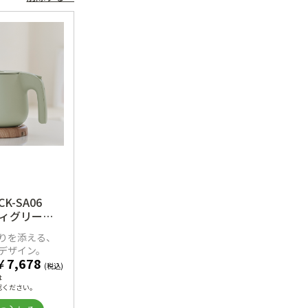
K-SA06
ティグリー
りを添える、
デザイン。
￥
7,678
(税込)
は
認ください。