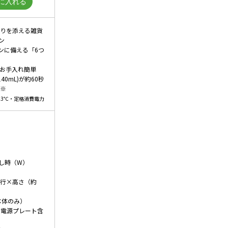
もりを添える雑貨
ン
ンに備える「6つ
てお手入れ簡単
40mL)が約60秒
 ※
23℃・定格消費電力
し時（W）
奥行×高さ（約
（本体のみ）
5（電源プレート含