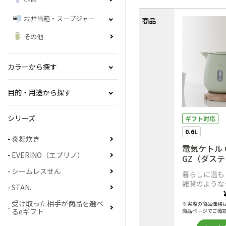
お弁当箱・スープジャー
商品
その他
カラーから探す
目的・用途から探す
シリーズ
ギフト対応
0.6L
炎舞炊き
電気ケトル C
EVERINO（エブリノ）
GZ（ダス
ン）
シームレスせん
暮らしに温も
雑貨のような
STAN.
受け取った相手が商品を選べ
※実際の商品価格
るeギフト
商品ページでご確