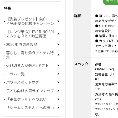
特集
詳細
● 暮らしに温
【先着プレゼント】象印
のようなデザイ
×AGF 夏の応援キャンペーン
●もしものシー
の安全設計」
【レンジ革命】EVERINO 30L
でムラを抑えて時短調理
● 清潔に使え
● カップ1杯（1
2026年 春の新製品
でサッと沸く！
※室温23℃・水温
暮らしに寄り添うアイテム特
集
スペック
品番
受け取る人が選ぶeギフト
CK-SA06(GZ)
コラム一覧
定格容量（L）
0.6
パワースポットマグ
消費電力湯沸か
1300
子ども向け水筒ラインナップ
外形寸法 幅×
「電気ケトル」への思い
cm）
23×16×16
「シームレスせん」への思い
23×16×17.
む）