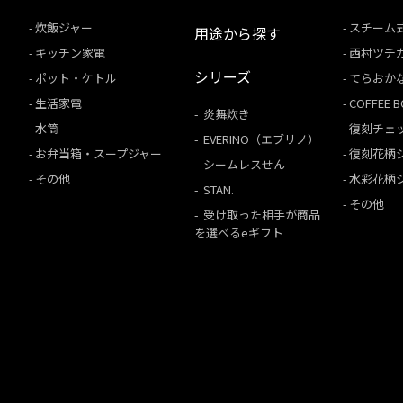
炊飯ジャー
スチーム
用途から探す
キッチン家電
西村ツチ
シリーズ
ポット・ケトル
てらおか
生活家電
COFFEE
炎舞炊き
水筒
復刻チェ
EVERINO（エブリノ）
お弁当箱・スープジャー
復刻花柄
シームレスせん
その他
水彩花柄
STAN.
その他
受け取った相手が商品
を選べるeギフト