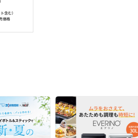
）
）
ート含む）
売価格