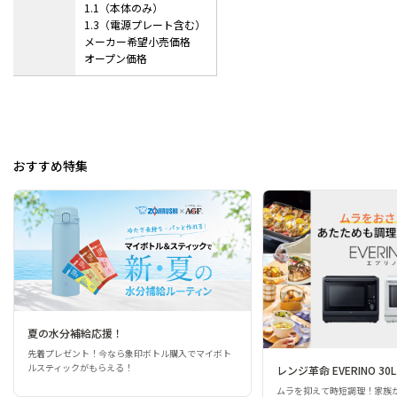
1.1（本体のみ）
1.3（電源プレート含む）
メーカー希望小売価格
オープン価格
おすすめ特集
夏の水分補給応援！
先着プレゼント！今なら象印ボトル購入でマイボト
ルスティックがもらえる！
レンジ革命 EVERINO 30L
ムラを抑えて時短調理！家族