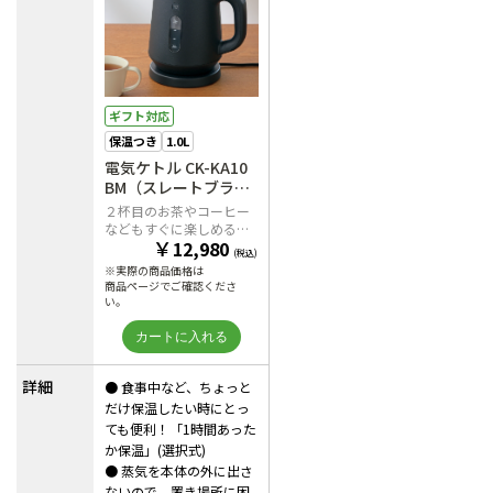
ギフト対応
保温つき
1.0L
電気ケトル CK-KA10
BM（スレートブラッ
ク）
２杯目のお茶やコーヒー
などもすぐに楽しめる！
￥
12,980
「1時間あったか保温」
(税込)
(選択式)つき
※実際の商品価格は
商品ページでご確認くださ
い。
詳細
● 食事中など、ちょっと
だけ保温したい時にとっ
ても便利！「1時間あった
か保温」(選択式)
● 蒸気を本体の外に出さ
ないので、置き場所に困