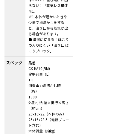
らない！「蒸気レス構造
※1」
※1 本体が温かいときや
少量で湯沸かしをする
と、注ぎ口から蒸気が出
る場合があります。
● 清潔に使える！ほこり
の入りにくい「注ぎ口 ほ
こりブロック」
スペック
品番
CK-KA10(BM)
定格容量（L）
1.0
消費電力湯沸かし時
（W）
1300
外形寸法 幅×奥行×高さ
（約cm）
25x16x22（本体のみ）
25x16x23.5（電源プレー
ト含む）
本体質量（約kg）