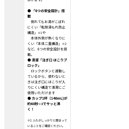
● 「6つの安全設計」搭
載
倒れてもお湯がこぼれ
にくい「転倒湯もれ防止
構造」
や
※1
本体外側が熱くなりに
くい「本体二重構造」
※2
など、6つの安全設計を搭
載。
● 清潔「注ぎ口 ほこりブ
ロック」
ロックボタンと連動し
ているから、使わないと
きは注ぎ口にほこりが入
りにくい構造で
清潔にご
使用いただけます
●
カップ1杯（140mL)が
約60秒
でサッと沸
※3
く！
※1
ふたがしっかりと閉まって
いることをご確認ください。