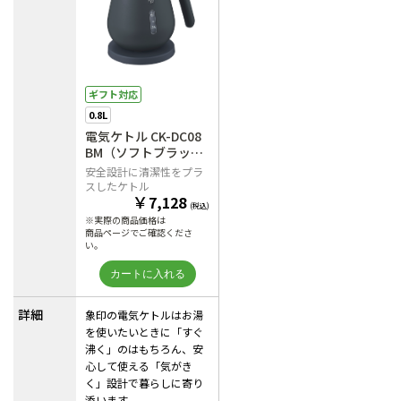
ギフト対応
0.8L
電気ケトル CK-DC08
BM（ソフトブラッ
ク）
安全設計に清潔性をプラ
スしたケトル
￥
7,128
(税込)
※実際の商品価格は
商品ページでご確認くださ
い。
詳細
象印の電気ケトルはお湯
を使いたいときに「すぐ
沸く」のはもちろん、安
心して使える「気がき
く」設計で暮らしに寄り
添います。