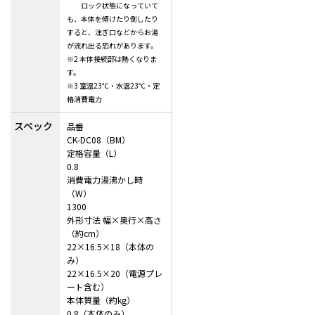
ロック状態になっていて
も、本体を傾けたり倒したり
すると、注ぎ口などからお湯
が流れ出る恐れがあります。
※2 本体接続部は熱くなりま
す。
※3
室温23℃・水温23℃・定
格消費電力
スペック
品番
CK-DC08（BM）
定格容量（L）
0.8
消費電力湯沸かし時
（W）
1300
外形寸法 幅×奥行×高さ
（約cm）
22×16.5×18（本体の
み）
22×16.5×20（電源プレ
ート含む）
本体質量（約kg）
0.8（本体のみ）