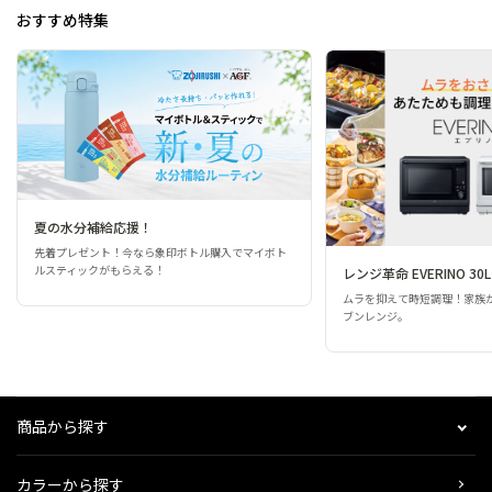
おすすめ特集
夏の水分補給応援！
先着プレゼント！今なら象印ボトル購入でマイボト
ルスティックがもらえる！
レンジ革命 EVERINO 30L
ムラを抑えて時短調理！家族
ブンレンジ。
商品から探す
カラーから探す