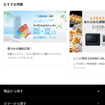
おすすめ特集
夏の水分補給応援！
先着プレゼント！今なら象印ボトル購入でマイボト
ルスティックがもらえる！
レンジ革命 EVERINO 30L
ムラを抑えて時短調理！家族
ブンレンジ。
商品から探す
カラーから探す