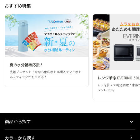
おすすめ特集
夏の水分補給応援！
先着プレゼント！今なら象印ボトル購入でマイボト
ルスティックがもらえる！
レンジ革命 EVERINO 30L
ムラを抑えて時短調理！家族
ブンレンジ。
商品から探す
カラーから探す