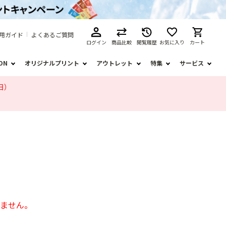
用ガイド
よくあるご質問
ログイン
商品比較
閲覧履歴
お気に入り
カート
ION
オリジナルプリント
アウトレット
特集
サービス
日）
いません。