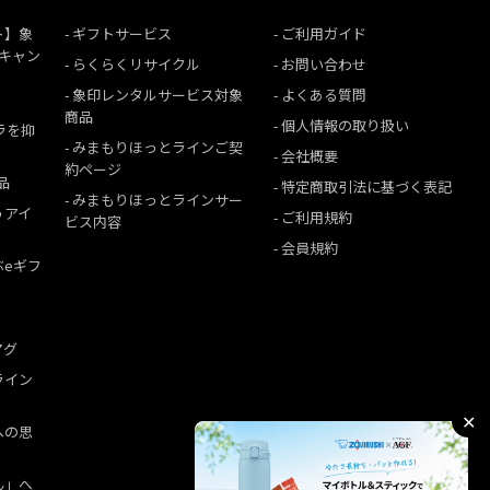
ト】象
ギフトサービス
ご利用ガイド
援キャン
らくらくリサイクル
お問い合わせ
象印レンタルサービス対象
よくある質問
商品
個人情報の取り扱い
ムラを抑
みまもりほっとラインご契
会社概要
約ページ
品
特定商取引法に基づく表記
みまもりほっとラインサー
うアイ
ご利用規約
ビス内容
会員規約
ぶeギフ
マグ
ライン
✕
への思
ん」へ