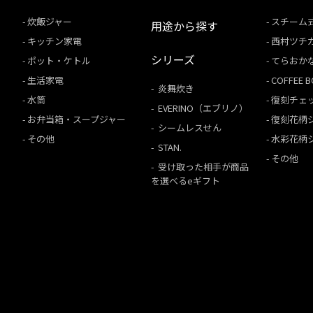
炊飯ジャー
スチーム
用途から探す
キッチン家電
西村ツチ
シリーズ
ポット・ケトル
てらおか
生活家電
COFFEE
炎舞炊き
水筒
復刻チェ
EVERINO（エブリノ）
お弁当箱・スープジャー
復刻花柄
シームレスせん
その他
水彩花柄
STAN.
その他
受け取った相手が商品
を選べるeギフト