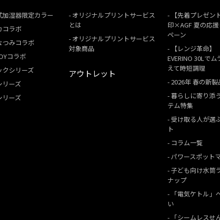
式加湿器限定カラー
オリジナルプリントサービス
【先着プレゼン
とは
印×AGF 夏の応
カコラボ
ペーン
オリジナルプリントサービス
なつみコラボ
対象商品
【レンジ革命】
 BOYコラボ
EVERINO 30Lで
えて時短調理
ックシリーズ
アウトレット
2026年 春の新製
シリーズ
暮らしに寄り添
シリーズ
テム特集
受け取る人が選
ト
コラム一覧
パワースポット
子ども向け水筒
ナップ
「電気ケトル」
い
「シームレスせ