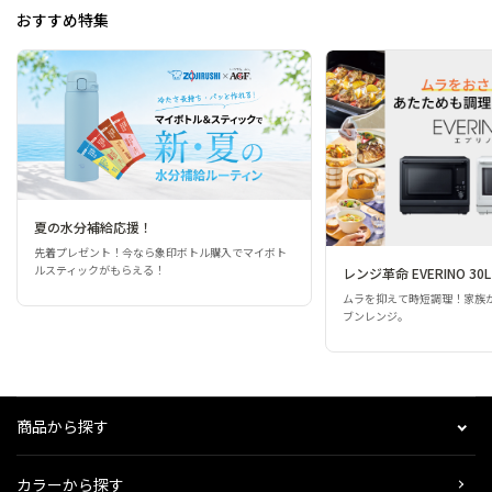
おすすめ特集
夏の水分補給応援！
先着プレゼント！今なら象印ボトル購入でマイボト
ルスティックがもらえる！
レンジ革命 EVERINO 30L
ムラを抑えて時短調理！家族
ブンレンジ。
商品から探す
カラーから探す