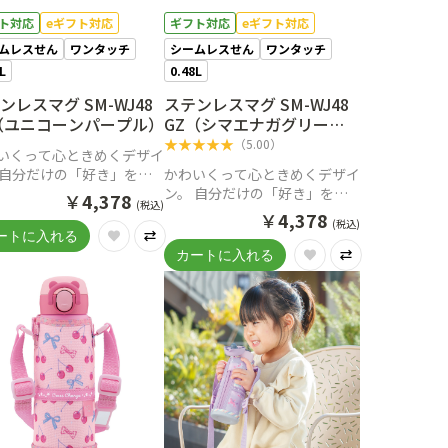
ト対応
eギフト対応
ギフト対応
eギフト対応
ムレスせん
ワンタッチ
シームレスせん
ワンタッチ
8L
0.48L
ンレスマグ SM-WJ48
ステンレスマグ SM-WJ48
（ユニコーンパープル）
GZ（シマエナガグリー
ン）
★
★
★
★
★
（
5.00
）
いくって心ときめくデザイ
 自分だけの「好き」を見
かわいくって心ときめくデザイ
て一緒に出かけよう。
ン。 自分だけの「好き」を見
￥
4,378
(税込)
つけて一緒に出かけよう。
￥
4,378
(税込)