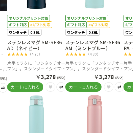
オリジナルプリント対象
オリジナルプリント対象
オリ
ギフト対応
eギフト対応
ギフト対応
eギフト対応
ギフ
ワンタッチ
0.36L
ワンタッチ
0.36L
ワン
ステンレスマグ SM-SF36
ステンレスマグ SM-SF36
ステ
AD（ネイビー）
AM（ミントブルー）
PA
★
★
★
★
★
★
★
★
★
★
★
★
オン
（
4.75
）
（
4.80
）
片手でラクに「ワンタッチオー
片手でラクに「ワンタッチオー
片手
】
プン」。スタンダードタイプの
プン」。スタンダードタイプの
プン
ボトル
ステンレスマグ
ステンレスマグ
ステ
￥
3,278
￥
3,278
(税込)
(税込)
(税込)