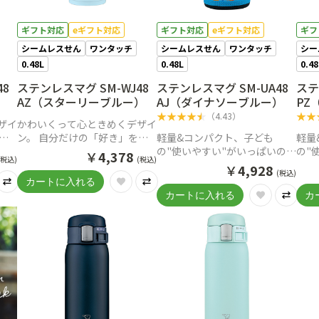
ギフト対応
eギフト対応
ギフト対応
eギフト対応
ギフ
シームレスせん
ワンタッチ
シームレスせん
ワンタッチ
シー
0.48L
0.48L
0.4
48
ステンレスマグ SM-WJ48
ステンレスマグ SM-UA48
ステ
AZ（スターリーブルー）
AJ（ダイナソーブルー）
PZ
★
★
★
★
★
★
★
（
4.43
）
ザイ
かわいくって心ときめくデザイ
見
ン。 自分だけの「好き」を見
軽量&コンパクト、子ども
軽量
つけて一緒に出かけよう。
の"使いやすい"がいっぱいのス
の"
￥
4,378
(税込)
(税込)
テンレスマグ
テン
￥
4,928
(税込)