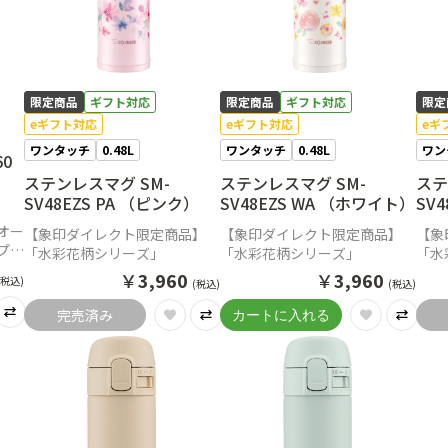
限定商品
ギフト対応
限定商品
ギフト対応
限定
eギフト対応
eギフト対応
eギ
ワンタッチ
0.48L
ワンタッチ
0.48L
ワン
60
）
ステンレスマグ SM-
ステンレスマグ SM-
ステ
SV48EZS PA （ピンク）
SV48EZS WA （ホワイト）
SV
オー
【象印ダイレクト限定商品】
【象印ダイレクト限定商品】
【象
プの
「水彩花柄シリーズ」
「水彩花柄シリーズ」
「水
￥
3,960
￥
3,960
(税込)
(税込)
(税込)
完売済み