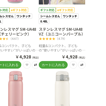
ト対応
eギフト対応
ギフト対応
eギフト対応
ムレスせん
ワンタッチ
シームレスせん
ワンタッチ
8L
0.48L
ンレスマグ SM-UA48
ステンレスマグ SM-UA48
（チェリーピンク）
VZ（ユニコーンパープル）
★
★
★
★
★
★
★
★
（
4.67
）
（
4.79
）
&コンパクト、子ども
軽量&コンパクト、子ども
使いやすい"がいっぱいのス
の"使いやすい"がいっぱいのス
レスマグ
テンレスマグ
￥
4,928
￥
4,928
(税込)
(税込)