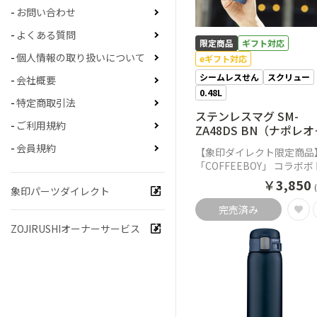
お問い合わせ
よくある質問
限定商品
ギフト対応
個人情報の取り扱いについて
eギフト対応
シームレスせん
スクリュー
会社概要
0.48L
特定商取引法
ステンレスマグ SM-
ご利用規約
ZA48DS BN（ナポレ
ブラック）
会員規約
【象印ダイレクト限定商品
「COFFEEBOY」 コラボ
￥
3,850
象印パーツダイレクト
完売済み
ZOJIRUSHIオーナーサービス