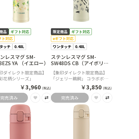
商品
ギフト対応
限定商品
ギフト対応
フト対応
eギフト対応
タッチ
0.48L
ワンタッチ
0.48L
ンレスマグ SM-
ステンレスマグ SM-
48EZS YA （イエロー）
SW48DS CB（アイボリ
ー）
印ダイレクト限定商品】
【象印ダイレクト限定商品】
彩花柄シリーズ」
「ジェリー鵜飼」 コラボボト
ル
￥
3,960
￥
3,850
(税込)
(税込)
完売済み
完売済み