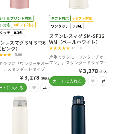
ジナルプリント対象
ギフト対応
eギフト対応
ト対応
eギフト対応
ワンタッチ
0.36L
タッチ
0.36L
ステンレスマグ SM-SF36
WM（ペールホワイト）
ンレスマグ SM-SF36
★
★
★
★
★
（ピンク）
（
5.00
）
★
★
★
（
5.00
）
片手でラクに「ワンタッチオー
プン」。スタンダードタイプの
でラクに「ワンタッチオー
ステンレスマグ
」。スタンダードタイプの
￥
3,278
(税込)
ンレスマグ
￥
3,278
(税込)