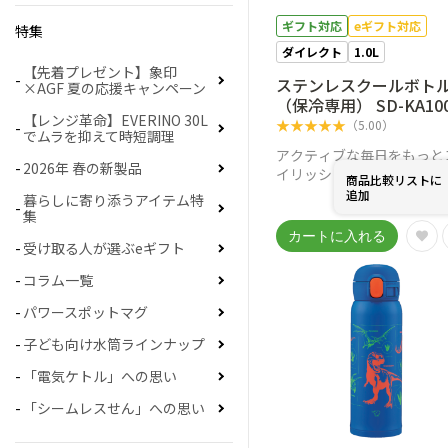
ギフト対応
eギフト対応
特集
ダイレクト
1.0L
【先着プレゼント】象印
ステンレスクールボト
×AGF 夏の応援キャンペーン
（保冷専用） SD-KA10
【レンジ革命】EVERINO 30L
GM（ライトグリーン）
★
★
★
★
★
（
5.00
）
でムラを抑えて時短調理
アクティブな毎日をもっと
2026年 春の新製品
イリッシュに。 素早く水
商品比較リストに
給ができる、新感覚のクー
追加
￥
4,708
暮らしに寄り添うアイテム特
トル
集
受け取る人が選ぶeギフト
コラム一覧
パワースポットマグ
子ども向け水筒ラインナップ
「電気ケトル」への思い
「シームレスせん」への思い