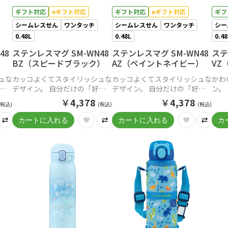
ギフト対応
eギフト対応
ギフト対応
eギフト対応
ギフ
シームレスせん
ワンタッチ
シームレスせん
ワンタッチ
シー
0.48L
0.48L
0.4
48
ステンレスマグ SM-WN48
ステンレスマグ SM-WN48
ステ
）
BZ（スピードブラック）
AZ（ペイントネイビー）
VZ
ュな
カッコよくてスタイリッシュな
カッコよくてスタイリッシュな
かわ
デザイン。 自分だけの「好
デザイン。 自分だけの「好
ン。
けよ
き」を見つけて一緒に出かけよ
き」を見つけて一緒に出かけよ
つけ
￥
4,378
￥
4,378
(税込)
(税込)
(税込)
う。
う。