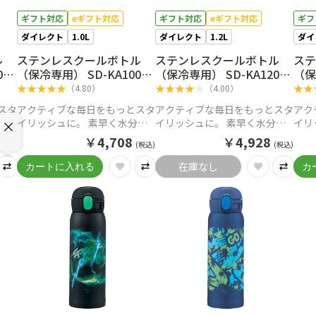
ギフト対応
eギフト対応
ギフト対応
eギフト対応
ギフ
ダイレクト
1.0L
ダイレクト
1.2L
ダイ
ル
ステンレスクールボトル
ステンレスクールボトル
ス
0
（保冷専用） SD-KA100
（保冷専用） SD-KA120
（保
WM（ペールホワイト）
BM（チャコールブラッ
HM
★
★
★
★
★
★
★
★
★
★
★
★
（
4.80
）
（
4.00
）
ク）
スタ
アクティブな毎日をもっとスタ
アクティブな毎日をもっとスタ
アク
分補
イリッシュに。 素早く水分補
イリッシュに。 素早く水分補
イリ
ルボ
給ができる、新感覚のクールボ
給ができる、新感覚のクールボ
給が
￥
4,708
￥
4,928
(税込)
(税込)
(税込)
トル
トル
トル
在庫なし