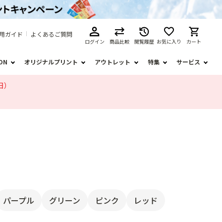
用ガイド
よくあるご質問
ログイン
商品比較
閲覧履歴
お気に入り
カート
ION
オリジナルプリント
アウトレット
特集
サービス
日）
パープル
グリーン
ピンク
レッド