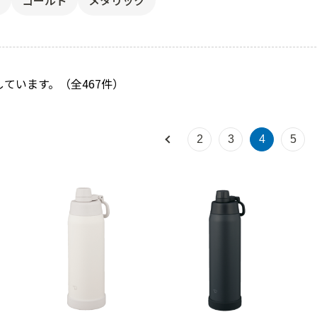
ジ
ゴールド
メタリック
表示しています。（全467件）
2
3
4
5