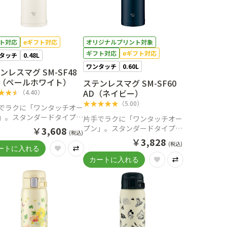
ト対応
eギフト対応
オリジナルプリント対象
ギフト対応
eギフト対応
タッチ
0.48L
ワンタッチ
0.60L
ンレスマグ SM-SF48
（ペールホワイト）
ステンレスマグ SM-SF60
★
★
★
AD（ネイビー）
（
4.40
）
★
★
★
★
★
（
5.00
）
でラクに「ワンタッチオー
」。スタンダードタイプの
片手でラクに「ワンタッチオー
ンレスマグ
プン」。スタンダードタイプの
￥
3,608
(税込)
ステンレスマグ
￥
3,828
(税込)