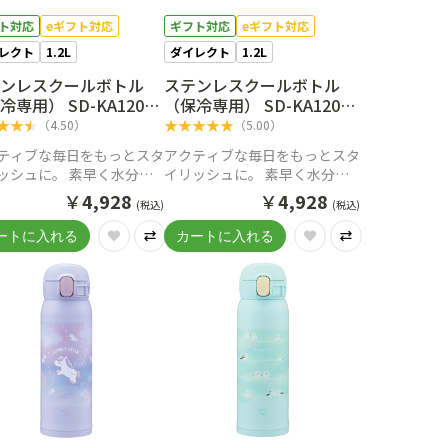
ト対応
eギフト対応
ギフト対応
eギフト対応
レクト
1.2L
ダイレクト
1.2L
テンレスクールボトル
ステンレスクールボトル
冷専用） SD-KA120
（保冷専用） SD-KA120
（ミスティグレー）
WM（ペールホワイト）
★
★
★
★
★
★
★
★
（
4.50
）
（
5.00
）
ティブな毎日をもっとスタ
アクティブな毎日をもっとスタ
ッシュに。 素早く水分補
イリッシュに。 素早く水分補
できる、新感覚のクールボ
給ができる、新感覚のクールボ
￥
4,928
￥
4,928
(税込)
(税込)
トル