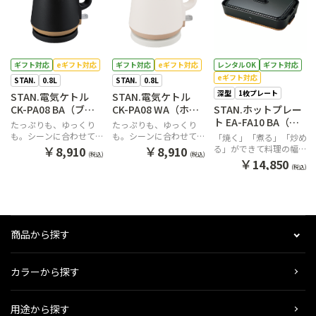
ギフト対応
eギフト対応
ギフト対応
eギフト対応
レンタルOK
ギフト対応
eギフト対応
STAN.
0.8L
STAN.
0.8L
深型
1枚プレート
STAN.電気ケトル
STAN.電気ケトル
CK-PA08 BA（ブラ
CK-PA08 WA（ホワ
STAN.ホットプレー
ック）
イト）
ト EA-FA10 BA（ブ
たっぷりも、ゆっくり
たっぷりも、ゆっくり
ラック）
も。シーンに合わせて2
も。シーンに合わせて2
「焼く」「煮る」「炒め
つの注ぎ方が選べるケト
つの注ぎ方が選べるケト
￥
￥
る」ができて料理の幅が
8,910
8,910
(税込)
(税込)
ル
ル
広がる深さ4cmの「深型
￥
14,850
(税込)
プレート」
商品から探す
カラーから探す
用途から探す